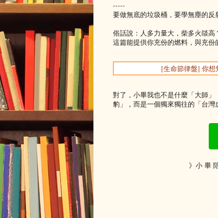
-----
要做無底的垃圾桶，要學無塵的反
俗話說：人多力量大，柴多火燄高
這篇能提供你充份的燃料，與充份
[生命節律盤] 
對了，小畢我也不是什麼「大師」
豹」，而是一個獨來獨往的「台灣虎
》小 畢 陪