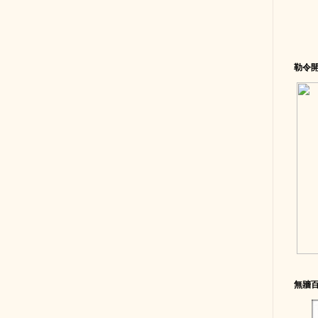
勒令
無牆