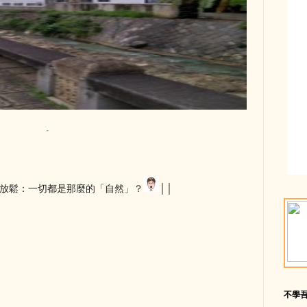
放鬆：一切都是那麼的「自然」？
││
不學