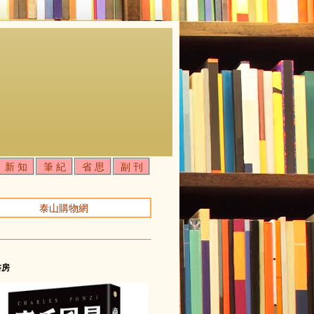
新 知
筆 紀
省 思
副 刊
泰山購物網
書房