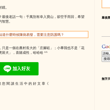
射鏡。
？最後老話一句：千萬別有幸入寶山，卻空手而回，希望
幕後
的智慧。
你想知道什麼時候陳病易發，需要注意防護嗎？
，只是一個在農村長大的「庄腳崧」；小畢我也不是「花
斑犬」，喜賭成性，哈哈哈 ^^
無字
 您 閱 讀 生 活 中 的 好 文 章《