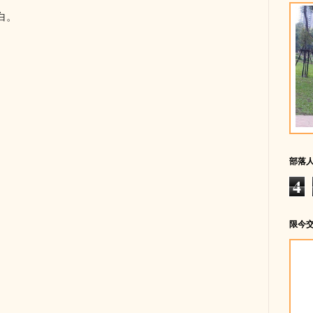
白。
。
部落
4
限今