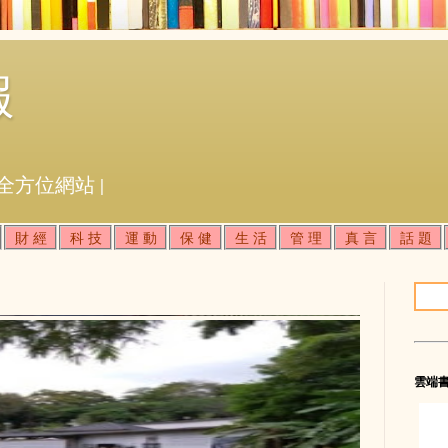
報
全方位網站 |
財 經
科 技
運 動
保 健
生 活
管 理
真 言
話 題
雲端