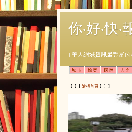
你‧好‧快‧
| 華人網域資訊最豐富的
城 市
檔 案
國 際
人 文
【【【
隨機首頁
】】】