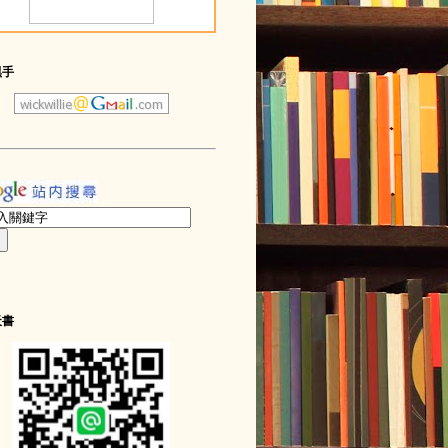
黑手
天書