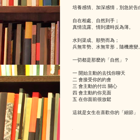
培養感情、加深感情，別急於告
自在相處、自然到手；
真情流露、情到濃時反為薄。
水到渠成、順勢而為；
兵無常勢、水無常形，隨機應變
一切都是那麼的「自然」？
一 開始主動的去找你聊天
二 會接受你的約會
三 會主動的付出 關心
四 會主動約你見面
五 在你面前很放鬆
這就是女生在喜歡你的「細節」