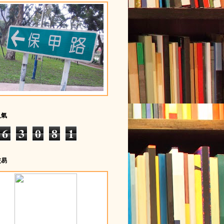
人氣
6
3
0
8
1
交易