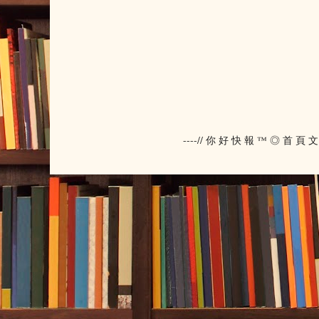
----// 你 好 快 報 ™ ◎ 首 頁 