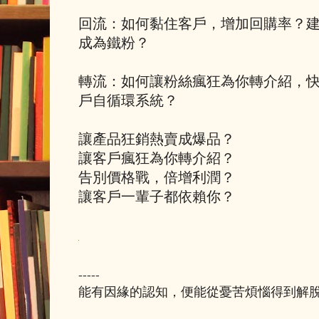
回流：如何黏住客戶，增加回購率？
成為鐵粉？
轉流：如何讓粉絲瘋狂為你轉介紹，
戶自循環系統？
讓產品狂銷熱賣成爆品？
讓客戶瘋狂為你轉介紹？
告別價格戰，倍增利潤？
讓客戶一輩子都依賴你？
-----
能有因緣的認知，便能從憂苦煩惱得到解