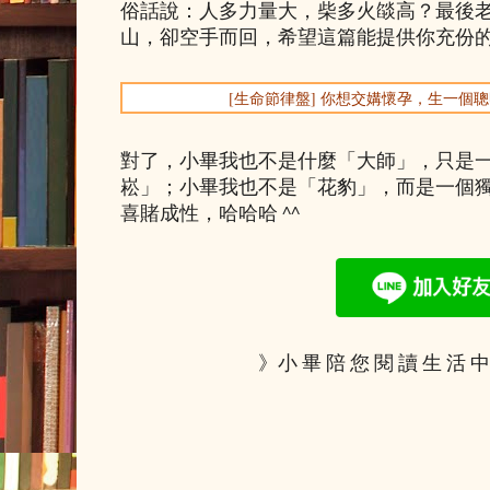
俗話說：人多力量大，柴多火燄高？最後
山，卻空手而回，希望這篇能提供你充份
[生命節律盤] 你想交媾懷孕，生一個
對了，小畢我也不是什麼「大師」，只是
崧」；小畢我也不是「花豹」，而是一個
喜賭成性，哈哈哈 ^^
》小 畢 陪 您 閱 讀 生 活 中