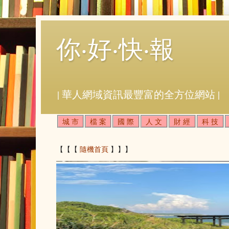
你‧好‧快‧報
| 華人網域資訊最豐富的全方位網站 |
城 市
檔 案
國 際
人 文
財 經
科 技
【【【
隨機首頁
】】】