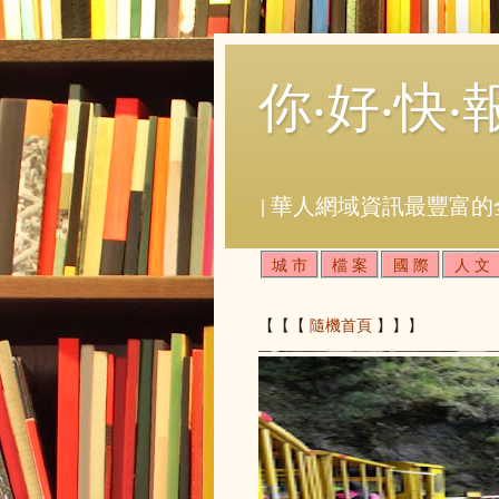
你‧好‧快‧
| 華人網域資訊最豐富的
城 市
檔 案
國 際
人 文
【【【
隨機首頁
】】】