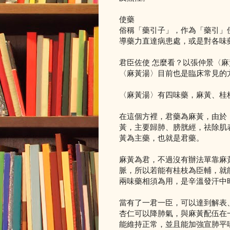
使藥
俗稱「藥引子」，作為「藥引」
導藥力直達病患處，或是對各味
君臣佐使 怎麼看？以張仲景〈
〈麻黃湯〉目前也是臨床常見的
〈麻黃湯〉有四味藥，麻黃、桂
在這個方裡，君藥為麻黃，由於
黃，主要歸肺、膀胱經，祛除肌
黃為主藥，也就是君藥。
麻黃為君，不過沒有辦法單靠麻
脈，所以若能有桂枝為臣輔，就
兩味藥相須為用，是辛溫發汗中
當有了一君一臣，可以達到解表
杏仁可以降肺氣，與麻黃配伍在
能維持正常，並且能加強宣肺平