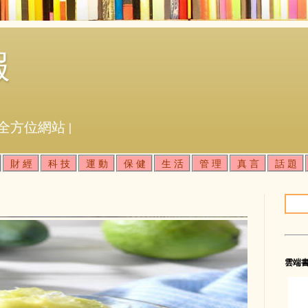
報
全方位網站 |
財 經
科 技
運 動
保 健
生 活
管 理
真 言
話 題
雲端