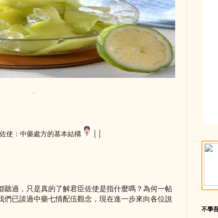
佐使：中藥處方的基本結構
││
都聽過，只是真的了解君臣佐使是指什麼嗎？為何一帖
我們已談過中藥七情配伍觀念，現在進一步來向各位說
不學