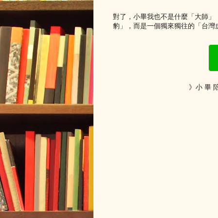
對了，小畢我也不是什麼「大師」
豹」，而是一個獨來獨往的「台灣虎
》小 畢 陪