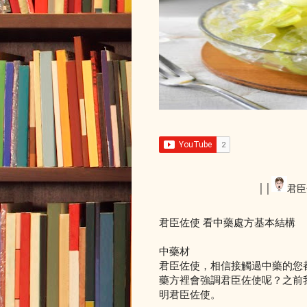
││
君臣
君臣佐使 看中藥處方基本結構
中藥材
君臣佐使，相信接觸過中藥的您
藥方裡會強調君臣佐使呢？之前
明君臣佐使。