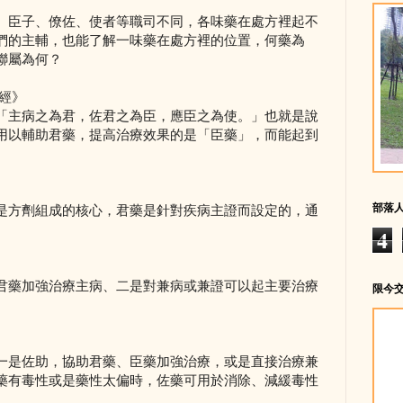
、臣子、僚佐、使者等職司不同，各味藥在處方裡起不
們的主輔，也能了解一味藥在處方裡的位置，何藥為
聯屬為何？
經》
「主病之為君，佐君之為臣，應臣之為使。」也就是說
用以輔助君藥，提高治療效果的是「臣藥」，而能起到
部落
是方劑組成的核心，君藥是針對疾病主證而設定的，通
4
君藥加強治療主病、二是對兼病或兼證可以起主要治療
限今
。
一是佐助，協助君藥、臣藥加強治療，或是直接治療兼
藥有毒性或是藥性太偏時，佐藥可用於消除、減緩毒性