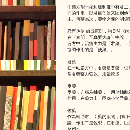
中藥方劑一如封建制度中有君主
同的作用，以君臣佐使來區別他
主、何藥為次，藥物之間的關係
君臣佐使 組成原則，初見於《內
在〈素問．至真要大論〉中說：
處方中，治病主力是「君藥」，
協調作用的是「使藥」。
君藥
在一帖處方中，君藥是首藥，也
常君藥藥力強效、用量較多。
臣藥
臣藥，亦稱為輔藥，一用於輔助
作用，在藥力上，臣藥小於君藥
佐藥
作為輔助君、臣藥的藥物，作用
證；作用二是佐製，在君藥、臣
及烈性。