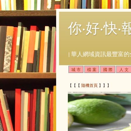
你‧好‧快‧
| 華人網域資訊最豐富的
城 市
檔 案
國 際
人 文
【【【
隨機首頁
】】】