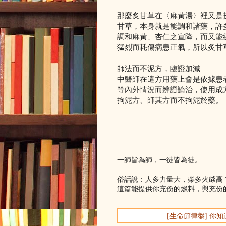
那麼炙甘草在〈麻黃湯〉裡又是
甘草，本身就是能調和諸藥，許
調和麻黃、杏仁之宣降，而又能
猛烈而耗傷病患正氣，所以炙甘
師法而不泥方，臨證加減
中醫師在遣方用藥上會是依據患
等內外情況而辨證論治，使用成
拘泥方、師其方而不拘泥於藥。
-----
一師皆為師，一徒皆為徒。
俗話說：人多力量大，柴多火燄高
這篇能提供你充份的燃料，與充份
[生命節律盤] 