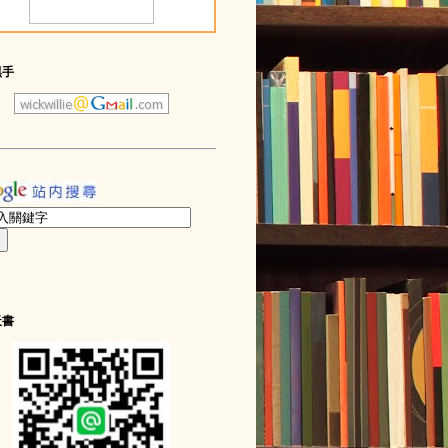
黑手
天書