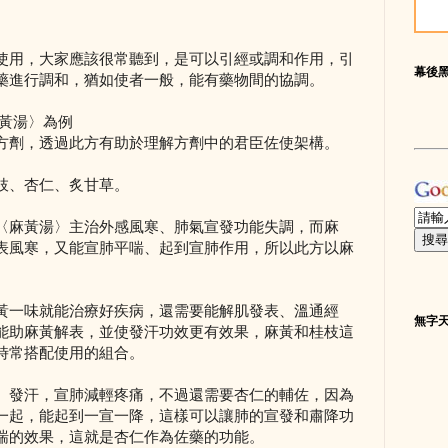
使用，大家應該很常聽到，是可以引經或調和作用，引
幕後
藥進行調和，猶如使者一般，能有藥物間的協調。
麻黃湯〉為例
方劑，透過此方有助於理解方劑中的君臣佐使架構。
枝、杏仁、炙甘草。
〈麻黃湯〉主治外感風寒、肺氣宣發功能失調，而麻
表風寒，又能宣肺平喘、起到宣肺作用，所以此方以麻
黃一味就能治療好疾病，還需要能解肌發表、溫通經
無字
能助麻黃解表，並使發汗功效更有效果，麻黃和桂枝這
時常搭配使用的組合。
、發汗，宣肺減輕疼痛，不過還需要杏仁的輔佐，因為
一起，能起到一宣一降，這樣可以讓肺的宣發和肅降功
喘的效果，這就是杏仁作為佐藥的功能。