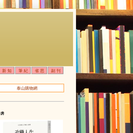
新 知
筆 紀
省 思
副 刊
泰山購物網
書房