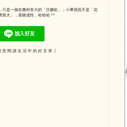
，只是一個在農村長大的「庄腳崧」；小畢我也不是「花
斑犬」，喜賭成性，哈哈哈 ^^
 您 閱 讀 生 活 中 的 好 文 章《