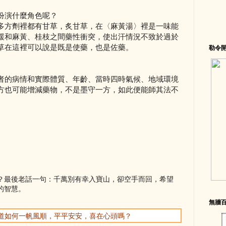
扮演什麼角色呢？
多方劑裡都有甘草，炙甘草，在〈麻黃湯〉裡是一味能
緩和麻黃、桂枝之間藥性衝突，使出汗情況不致於過於
草在這裡可以說是既是使藥，也是佐藥。
勒令
者的病情和實際體質、年齡、當時四時氣候、地域環境
方也可能增減藥物，不是墨守一方，如此便能師其法不
？最後老話一句：千萬別有幸入寶山，卻空手而回，希望
的智慧。
無牆
你知道如何一帆風順，平平安安，喜在心頭嗎？