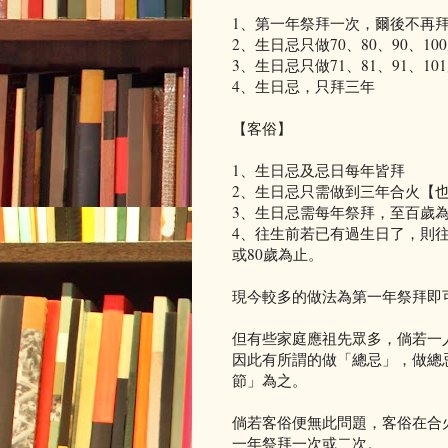
1、第一年祭拜一次，爾後不再
2、生日忌只做70、80、90、10
3、生日忌只做71、81、91、10
4、生日忌，只拜三年
【客俗】
1、生日忌及忌日每年皆拜
2、生日忌只需做到三年合火【
3、生日忌需每年祭拜，至百歲
4、往生前若已有過生日了，則
或80歲為止。
現今較多的做法為第一年祭拜即
但有些家庭應祖先眾多，倘若一
因此有所謂的做「總忌」，做總
節」為之。
倘若客俗便無此問題，客俗在合
一年祭拜一次或二次。