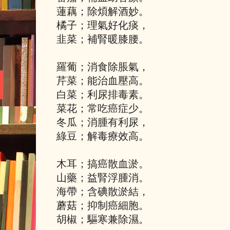
蓮藕；除煩解酒妙。
橘子；理氣好化痰，
韭菜；補腎暖膝腰。
羅葡；消食除脹氣，
芹菜；能治血壓高。
白菜；利尿排毒素。
菜花；常吃癌症少。
冬瓜；消腫有利尿，
綠豆；解毒療效高。
木耳；搞癌散血淤。
山藥；益腎浮腫消。
海帶；含碘散淤結，
蘑菇；抑制癌細胞。
胡椒；驅寒兼除濕。