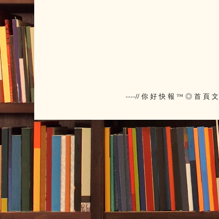
----// 你 好 快 報 ™ ◎ 首 頁 