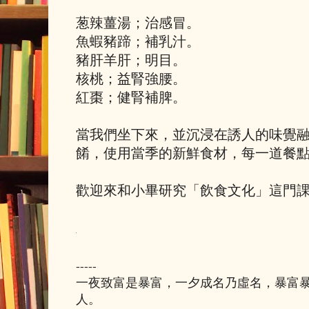
葱辣薑湯；治感冒。
魚蝦豬蹄；補乳汁。
豬肝羊肝；明目。
核桃；益腎強腰。
紅棗；健腎補脾。
當我們坐下來，並沉浸在誘人的味覺
餚，使用當季的新鮮食材，每一道餐
歡迎來和小畢研究「飲食文化」這門
-----
一夜致富是暴富，一夕成名乃虛名，暴富
人。