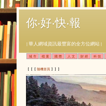
你‧好‧快‧報
| 華人網域資訊最豐富的全方位網站 |
城 市
檔 案
國 際
人 文
財 經
科 技
【【【
隨機首頁
】】】