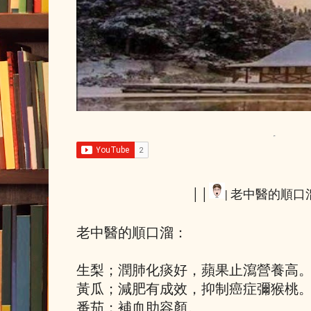
││
| 老中醫的順口溜
老中醫的順口溜：
生梨；潤肺化痰好，蘋果止瀉營養高
黃瓜；減肥有成效，抑制癌症彌猴桃
番茄；補血助容顏。