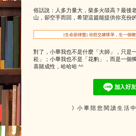
俗話說：人多力量大，柴多火燄高？最後
山，卻空手而回，希望這篇能提供你充份
[生命節律盤] 你想交媾懷孕，生一個
對了，小畢我也不是什麼「大師」，只是
崧」；小畢我也不是「花豹」，而是一個
喜賭成性，哈哈哈 ^^
》小 畢 陪 您 閱 讀 生 活 中