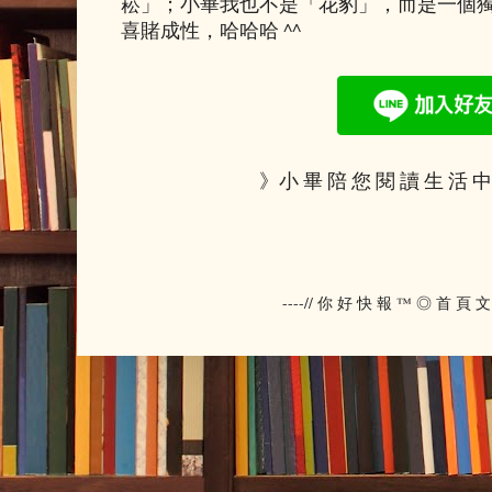
崧」；小畢我也不是「花豹」，而是一個
喜賭成性，哈哈哈 ^^
》小 畢 陪 您 閱 讀 生 活 中
----// 你 好 快 報 ™ ◎ 首 頁 