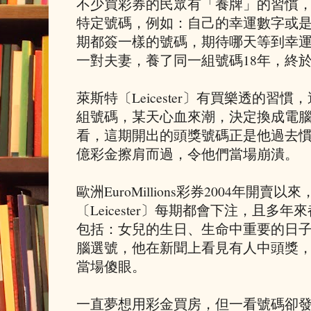
不少買彩券的民眾有「養牌」的習慣
特定號碼，例如：自己的幸運數字或
期都簽一樣的號碼，期待哪天等到幸
一對夫妻，養了同一組號碼18年，終
萊斯特〔Leicester〕有買樂透的習
組號碼，某天心血來潮，決定換成電
看，這期開出的頭獎號碼正是他過去
億彩金擦肩而過，令他們當場崩潰。
歐洲EuroMillions彩券2004年開賣以
〔Leicester〕每期都會下注，且多
包括：女兒的生日、生命中重要的日
腦選號，他在新聞上看見有人中頭獎
當場傻眼。
一直夢想用彩金買房，但一看號碼卻