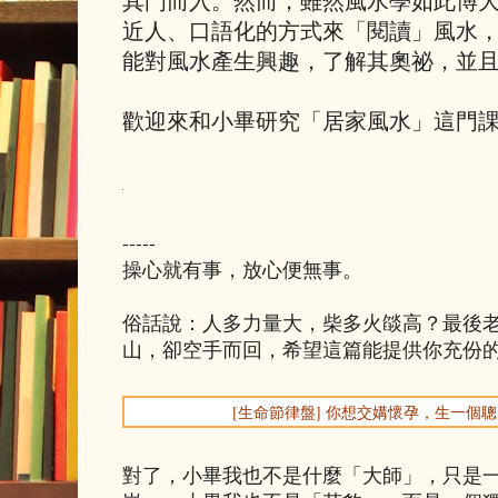
其門而入。然而，雖然風水學如此博
近人、口語化的方式來「閱讀」風水
能對風水產生興趣，了解其奧祕，並
歡迎來和小畢研究「居家風水」這門
-----
操心就有事，放心便無事。
俗話說：人多力量大，柴多火燄高？最後
山，卻空手而回，希望這篇能提供你充份
[生命節律盤] 你想交媾懷孕，生一個
對了，小畢我也不是什麼「大師」，只是