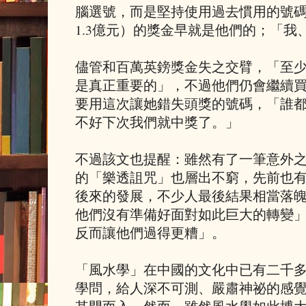
腦選號，而是堅持使用過去慣用的號碼
1.3億元）的獎金早就是他們的；「我
儘管和百萬英鎊獎金失之交臂，「至
是真正重要的」，不過他們仍會繼續
要用這次讓她錯失頭獎的號碼，「誰
不好下次我們就中獎了。」
不過該文也提醒：雖然有了一筆意外
的「樂透詛咒」也層出不窮，先前也
後來的發展，不少人最後結果相當落
他們沒有準備好面對如此巨大的轉變
反而讓他們過得更糟」。
「風水學」在中國的文化中已有二千
學問，給人深不可測、嚴肅神祕的感