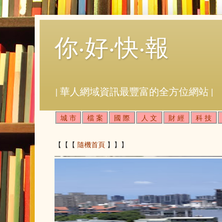
你‧好‧快‧報
| 華人網域資訊最豐富的全方位網站 |
城 市
檔 案
國 際
人 文
財 經
科 技
【【【
隨機首頁
】】】