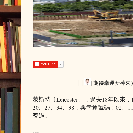
││
| 期待幸運女神來光
萊斯特〔Leicester〕，過去18年以
20、27、34、38，與幸運號碼：02
獎過。
---