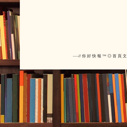
----// 你 好 快 報 ™ ◎ 首 頁 