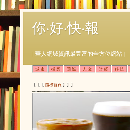
你‧好‧快‧報
| 華人網域資訊最豐富的全方位網站 |
城 市
檔 案
國 際
人 文
財 經
科 技
【【【
隨機首頁
】】】