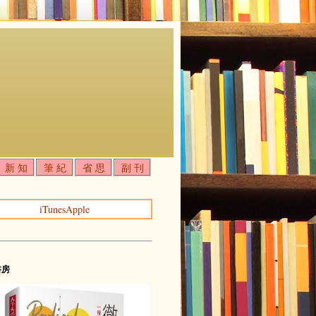
新 知
筆 紀
省 思
副 刊
iTunesApple
書房