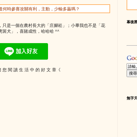
你知道何時參賽攻關有利，主動，少輸多贏嗎？
幕後
，只是一個在農村長大的「庄腳崧」；小畢我也不是「花
斑犬」，喜賭成性，哈哈哈 ^^
 您 閱 讀 生 活 中 的 好 文 章《
無字