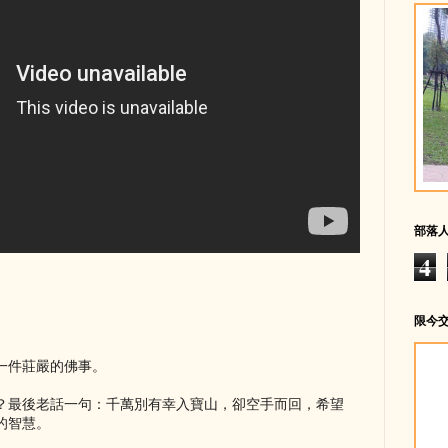
部落
4
限今
一件莊嚴的佛事。
？最後老話一句：千萬別有幸入寶山，卻空手而回，希望
的智慧。