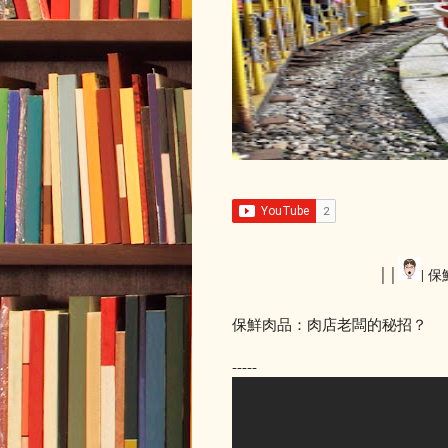
││
| 
保鮮肉品：肉店老闆的秘招？
-----