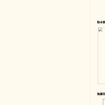
勒令
無牆