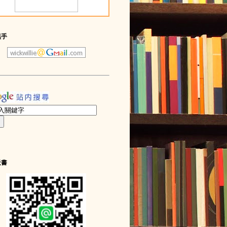
黑手
天書