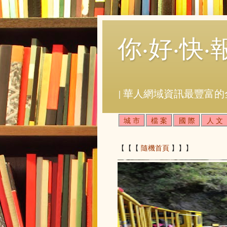
你‧好‧快‧
| 華人網域資訊最豐富的
城 市
檔 案
國 際
人 文
【【【
隨機首頁
】】】