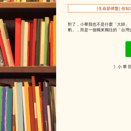
[生命節律盤] 
對了，小畢我也不是什麼「大師」
豹」，而是一個獨來獨往的「台灣虎
》小 畢 陪