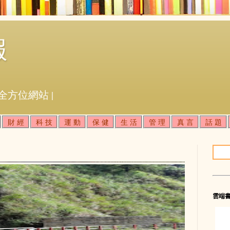
報
全方位網站 |
財 經
科 技
運 動
保 健
生 活
管 理
真 言
話 題
雲端