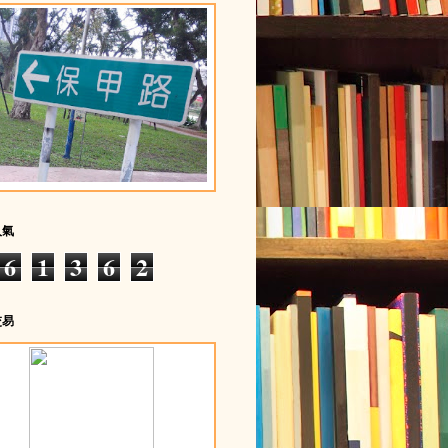
人氣
6
1
3
6
2
交易