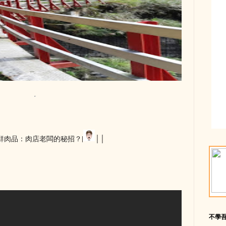
保鮮肉品：肉店老闆的秘招？|
││
不學