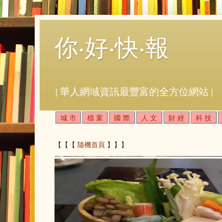
你‧好‧快‧報
| 華人網域資訊最豐富的全方位網站 |
城 市
檔 案
國 際
人 文
財 經
科 技
【【【
隨機首頁
】】】