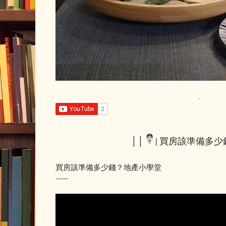
││
| 買房該準備多少
買房該準備多少錢？地產小學堂
-----