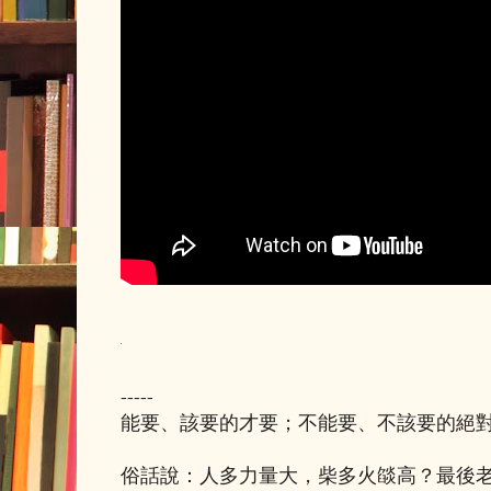
-----
能要、該要的才要；不能要、不該要的絕
俗話說：人多力量大，柴多火燄高？最後