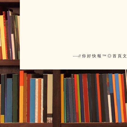
----// 你 好 快 報 ™ ◎ 首 頁 