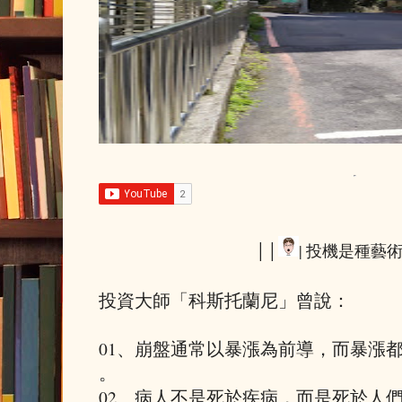
││
| 投機是種藝術 
​投資大師「​科斯托蘭尼​」曾說​：​
​0​1、崩盤通常以暴漲為前導，而暴漲
。
​0​2、病人不是死於疾病，而是死於人