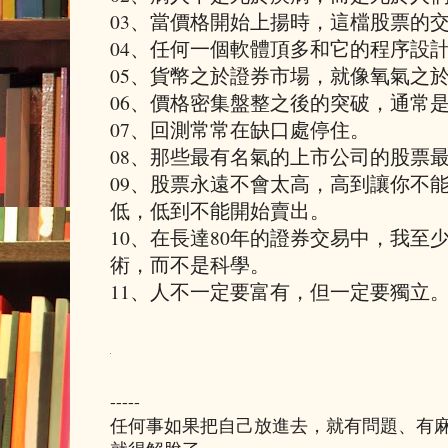
​0​3、當價格開始上揚時，這檔股票
​0​4、任何一個軟體頂多和它的程序設
​0​5、貨幣之於證券市場，就像氧氣
​0​6、價格密集盤整之後的突破，通
​0​7、回測常常在缺口處停住。
​0​8、那些最有名氣的上市公司的股票
​0​9、股票永遠不會太高，高到讓你
低，低到不能開始賣出。
10、在長達80年的證券交易中，我至
術，而不是科學。
11、人不一定要富有，但一定要獨立
-----
任何事如果把自己放進去，就有問題、有