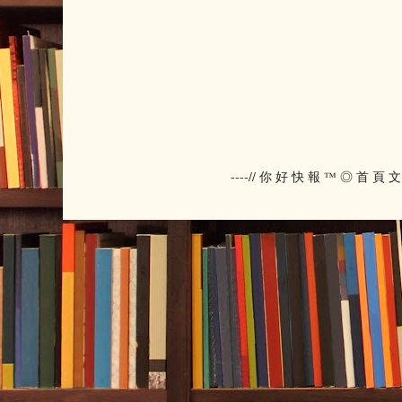
----// 你 好 快 報 ™ ◎ 首 頁 