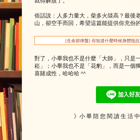
就得解脫了。
俗話說：人多力量大，柴多火燄高？最後
山，卻空手而回，希望這篇能提供你充份
[生命節律盤] 你知道什麼時候身體抵
對了，小畢我也不是什麼「大師」，只是
崧」；小畢我也不是「花豹」，而是一個
喜賭成性，哈哈哈 ^^
》小 畢 陪 您 閱 讀 生 活 中