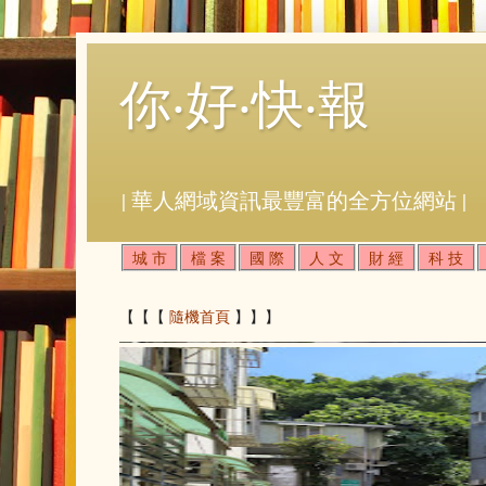
你‧好‧快‧報
| 華人網域資訊最豐富的全方位網站 |
城 市
檔 案
國 際
人 文
財 經
科 技
【【【
隨機首頁
】】】