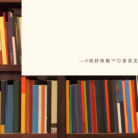
----// 你 好 快 報 ™ ◎ 首 頁 