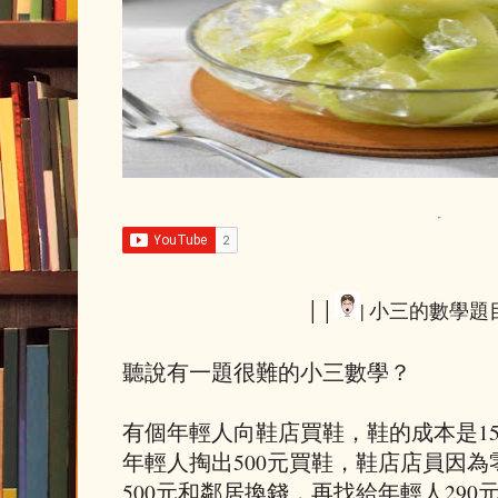
││
| 小三的數學題目
聽說有一題很難的小三數學？
有個年輕人向鞋店買鞋，鞋的成本是15
年輕人掏出500元買鞋，鞋店店員因
500元和鄰居換錢，再找給年輕人290