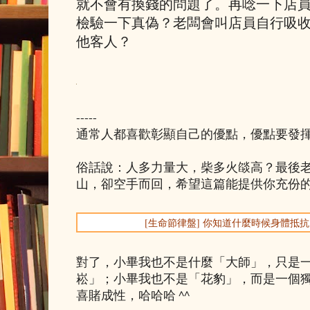
就不會有換錢的問題了。再唸一下店
檢驗一下真偽？老闆會叫店員自行吸
他客人？
-----
通常人都喜歡彰顯自己的優點，優點要發
俗話說：人多力量大，柴多火燄高？最後
山，卻空手而回，希望這篇能提供你充份
[生命節律盤] 你知道什麼時候身體抵
對了，小畢我也不是什麼「大師」，只是
崧」；小畢我也不是「花豹」，而是一個
喜賭成性，哈哈哈 ^^