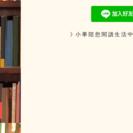
》小 畢 陪 您 閱 讀 生 活 中