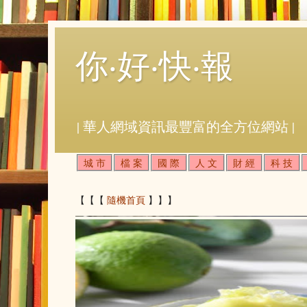
你‧好‧快‧報
| 華人網域資訊最豐富的全方位網站 |
城 市
檔 案
國 際
人 文
財 經
科 技
【【【
隨機首頁
】】】