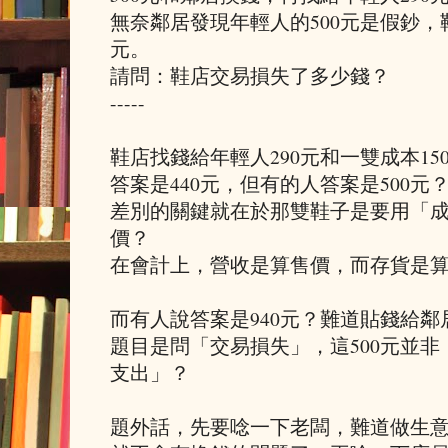
無奈鄰居發現年輕人的500元是假鈔，
元。
請問：鞋店交易損失了多少錢？
-----
鞋店找錢給年輕人290元和一雙成本15
答案是440元，但有的人答案是500元
差別的關鍵就在於那雙鞋子是要用「
價？
在會計上，營收是算售價，而存貨是
而有人說答案是940元？難道貼錢給鄰
題目是問「交易損失」，這500元並
支出」？
題外話，先要唸一下老闆，難道做生