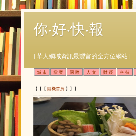
你‧好‧快‧報
| 華人網域資訊最豐富的全方位網站 |
城 市
檔 案
國 際
人 文
財 經
科 技
【【【
隨機首頁
】】】