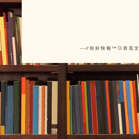
----// 你 好 快 報 ™ ◎ 首 頁 