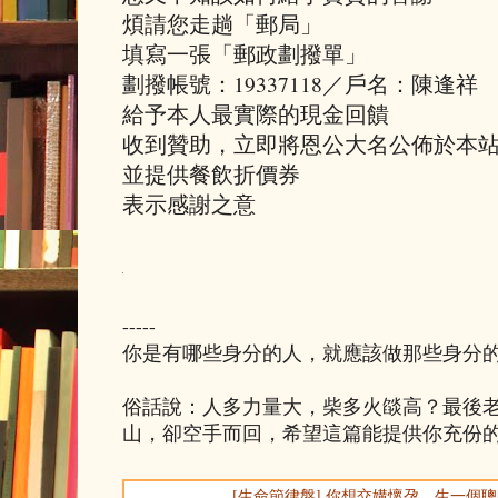
煩請您走趟「郵局」
填寫一張「郵政劃撥單」
劃撥帳號：19337118／戶名：陳逢祥
給予本人最實際的現金回饋
收到贊助，立即將恩公大名公佈於本
並提供餐飲折價券
表示感謝之意
-----
你是有哪些身分的人，就應該做那些身分
俗話說：人多力量大，柴多火燄高？最後
山，卻空手而回，希望這篇能提供你充份
[生命節律盤] 你想交媾懷孕，生一個