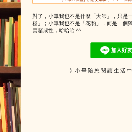
對了，小畢我也不是什麼「大師」，只是
崧」；小畢我也不是「花豹」，而是一個
喜賭成性，哈哈哈 ^^
》小 畢 陪 您 閱 讀 生 活 中