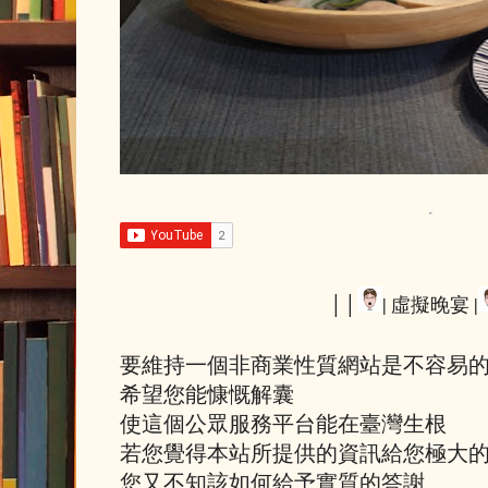
││
| 虛擬晚宴 |
要維持一個非商業性質網站是不容易
希望您能慷慨解囊
使這個公眾服務平台能在臺灣生根
若您覺得本站所提供的資訊給您極大
您又不知該如何給予實質的答謝