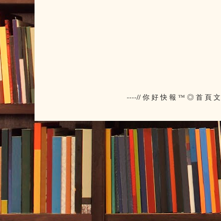
----// 你 好 快 報 ™ ◎ 首 頁 