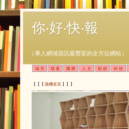
你‧好‧快‧報
| 華人網域資訊最豐富的全方位網站 |
城 市
檔 案
國 際
人 文
財 經
科 技
【【【
隨機首頁
】】】