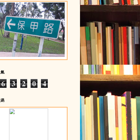
人氣
6
3
2
0
4
交易