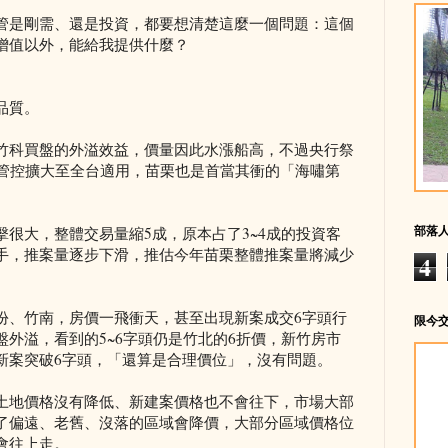
管是剛需、還是投資，都要想清楚這麼一個問題：這個
增值以外，能給我提供什麼？
品質。
竹科買盤的外溢效益，價量因此水漲船高，不過央行祭
貸管控擴大至全台適用，苗栗也是首當其衝的「海嘯第
部落
很大，整體交易量縮5成，原本占了3~4成的投資客
手，推案量逐步下滑，推估今年苗栗整體推案量將減少
4
份、竹南，房價一飛衝天，甚至出現新案成交6字頭行
限今
外溢，看到的5~6字頭仍是竹北的6折價，新竹房市
新案突破6字頭，「還算是合理價位」，沒有問題。
土地價格沒有降低、新建案價格也不會往下，市場大部
了偏遠、老舊、沒落的區域會降價，大部分區域價格位
會往上走。