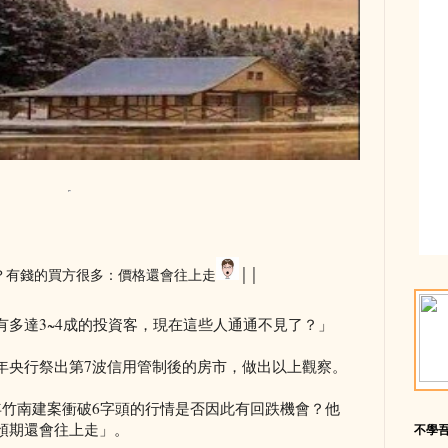
？有錢的買方很多：價格還會往上走
││
有多達3~4成的投資客，現在這些人通通不見了？」
年央行祭出第7波信用管制後的房市，做出以上觀察。
年竹南建案衝破6字頭的行情是否因此有回跌機會？他
預期還會往上走」。
不學