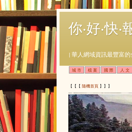
你‧好‧快‧
| 華人網域資訊最豐富的
城 市
檔 案
國 際
人 文
【【【
隨機首頁
】】】