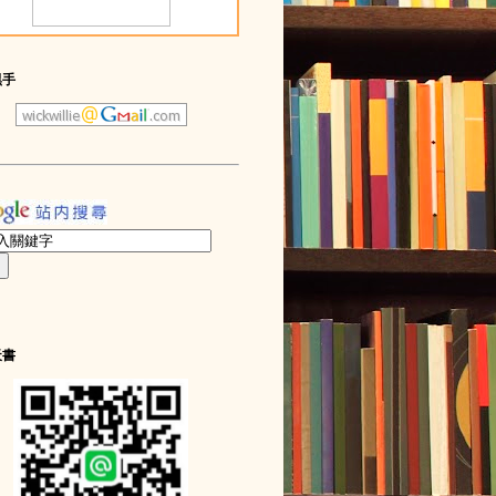
黑手
天書