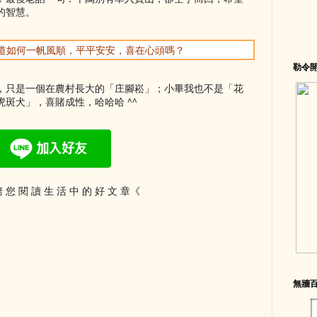
的智慧。
你知道如何一帆風順，平平安安，喜在心頭嗎？
勒令
，只是一個在農村長大的「庄腳崧」；小畢我也不是「花
斑犬」，喜賭成性，哈哈哈 ^^
 您 閱 讀 生 活 中 的 好 文 章《
無牆