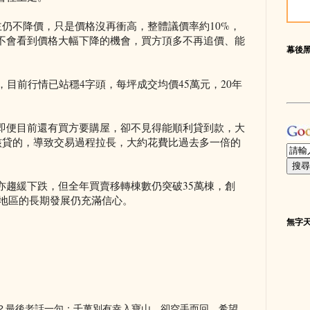
主仍不降價，只是價格沒再衝高，整體議價率約10%，
不會看到價格大幅下降的機會，買方頂多不再追價、能
幕後
，目前行情已站穩4字頭，每坪成交均價45萬元，20年
。
即便目前還有買方要購屋，卻不見得能順利貸到款，大
意核貸的，導致交易過程拉長，大約花費比過去多一倍的
亦趨緩下跌，但全年買賣移轉棟數仍突破35萬棟，創
竹苗地區的長期發展仍充滿信心。
無字
？最後老話一句：千萬別有幸入寶山，卻空手而回，希望