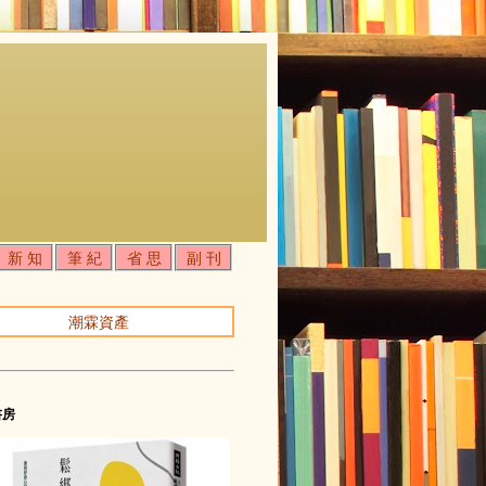
新 知
筆 紀
省 思
副 刊
潮霖資產
書房