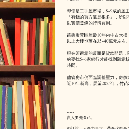
即使是二手屋市場，8~9成的屋
「有錢的買方還是很多」，所以
以實價登錄的行情買到。
苗栗蛋黃區屋齡10年內中古大樓
以上大樓也落在35~40萬元左右
現在須留意的反而是貸款問題，
約要找5~6家銀行才能找到願
時間。
儘管房市仍面臨調整壓力，房價
近10年新高，展望2025年，
-----
責人要先查己。
俗話說：人多力量大，柴多火燄高