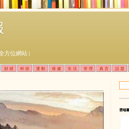
報
全方位網站 |
財 經
科 技
運 動
保 健
生 活
管 理
真 言
話 題
雲端