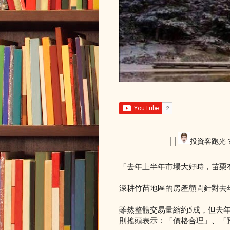
││
投資客跑光
「去年上半年市場大好時，苗栗
深耕竹苗地區的房產顧問針對去
雖然整體交易量縮約5成，但去
則搖頭表示：「價格合理」、「