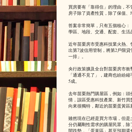
買房要有「靠得住」的理由，不
房子除了資產性質，除了保值、
答案非常簡單，只有五個核心：
學區、地段、交通、配套、生活
近年苗栗房市受惠科技業火熱、
出第7波信用管制，將第2戶限
一排」。
央行政策擴及全台對苗栗房市衝擊
「通通不見了」，建商也紛紛縮
5成。
去年苗栗熱門購屋區，例如：頭
情，該區受惠科技產業、新竹買盤
向來很獨特，鄰近的苗栗蛋黃區
雖然現在已經是買方市場，但是
分仍屬剛性需求的購屋民眾，除
間跌勢，「蛋黃區」甚至預期還