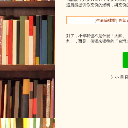
這篇能提供你充份的燃料，與充份
[生命節律盤] 
對了，小畢我也不是什麼「大師」
豹」，而是一個獨來獨往的「台灣虎
》小 畢 陪