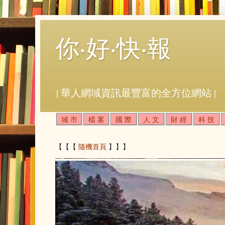
你‧好‧快‧報
| 華人網域資訊最豐富的全方位網站 |
城 市
檔 案
國 際
人 文
財 經
科 技
【【【
隨機首頁
】】】