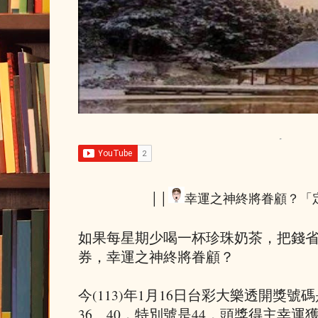
││
幸運之神終將眷顧？「
如果每星期少喝一杯珍珠奶茶，把錢
券，幸運之神終將眷顧？
今(113)年1月16日台彩大樂透開獎號碼是
36、40，特別號是44，頭獎得主幸運