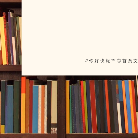
----// 你 好 快 報 ™ ◎ 首 頁 