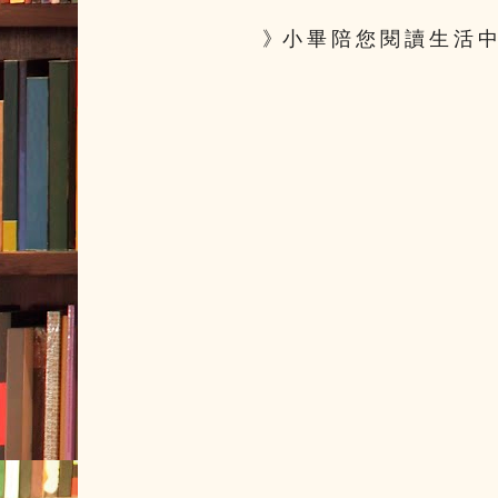
》小 畢 陪 您 閱 讀 生 活 中