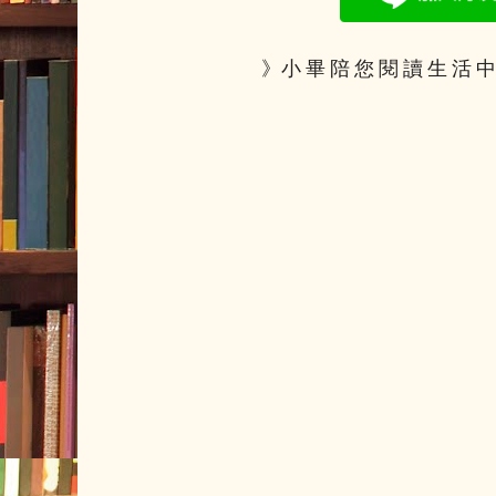
》小 畢 陪 您 閱 讀 生 活 中