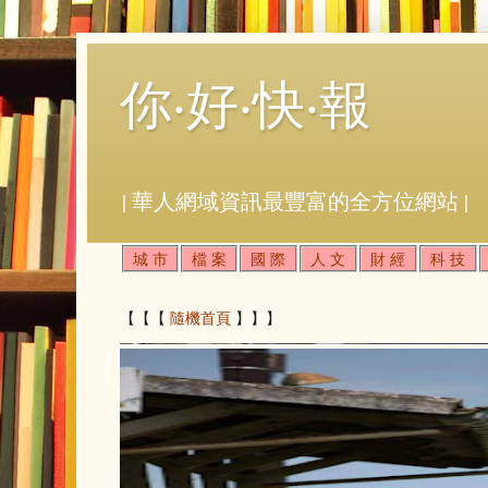
你‧好‧快‧報
| 華人網域資訊最豐富的全方位網站 |
城 市
檔 案
國 際
人 文
財 經
科 技
【【【
隨機首頁
】】】