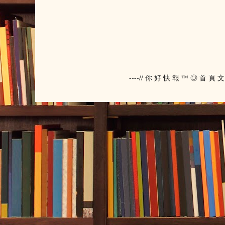
----// 你 好 快 報 ™ ◎ 首 頁 