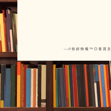
----// 你 好 快 報 ™ ◎ 首 頁 