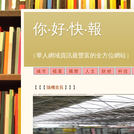
你‧好‧快‧報
| 華人網域資訊最豐富的全方位網站 |
城 市
檔 案
國 際
人 文
財 經
科 技
【【【
隨機首頁
】】】