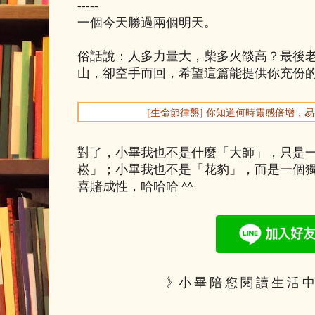
-----
一個今天勝過兩個明天。
俗話說：人多力量大，柴多火燄高？最後
山，卻空手而回，希望這篇能提供你充份
[生命節律盤] 你知道何時靈感倍增，
對了，小畢我也不是什麼「大師」，只是
崧」；小畢我也不是「花豹」，而是一個
喜賭成性，哈哈哈 ^^
》小 畢 陪 您 閱 讀 生 活 中