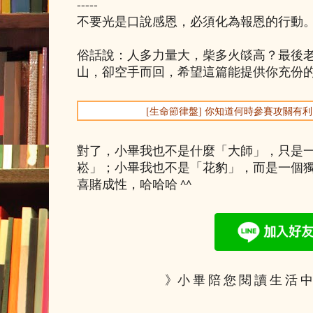
-----
不要光是口說感恩，必須化為報恩的行動
俗話說：人多力量大，柴多火燄高？最後
山，卻空手而回，希望這篇能提供你充份
[生命節律盤] 你知道何時參賽攻關有
對了，小畢我也不是什麼「大師」，只是
崧」；小畢我也不是「花豹」，而是一個
喜賭成性，哈哈哈 ^^
》小 畢 陪 您 閱 讀 生 活 中