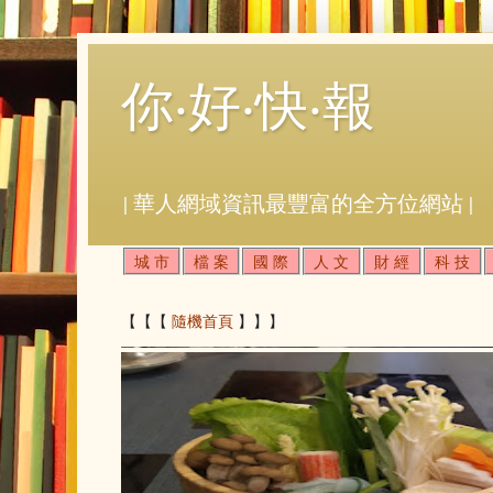
你‧好‧快‧報
| 華人網域資訊最豐富的全方位網站 |
城 市
檔 案
國 際
人 文
財 經
科 技
【【【
隨機首頁
】】】