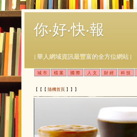
你‧好‧快‧報
| 華人網域資訊最豐富的全方位網站 |
城 市
檔 案
國 際
人 文
財 經
科 技
【【【
隨機首頁
】】】