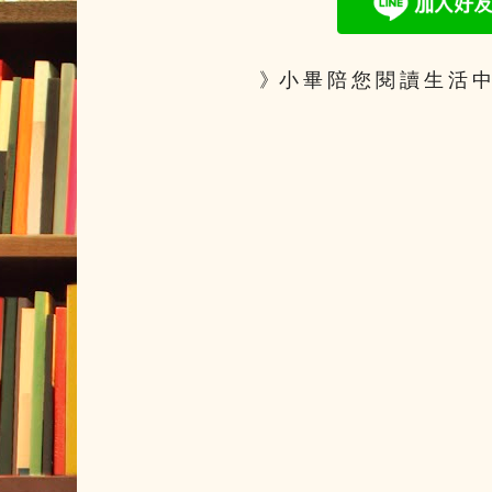
》小 畢 陪 您 閱 讀 生 活 中