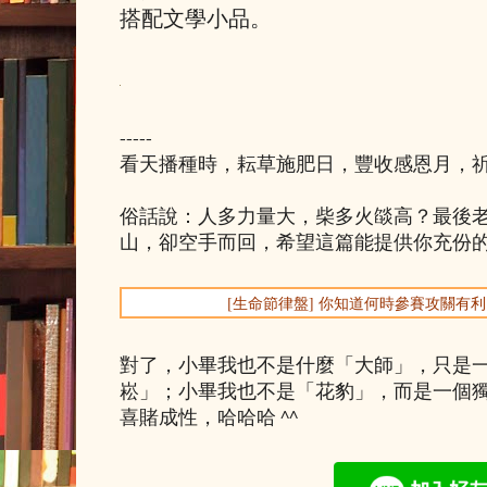
搭配文學小品。
-----
看天播種時，耘草施肥日，豐收感恩月，
俗話說：人多力量大，柴多火燄高？最後
山，卻空手而回，希望這篇能提供你充份
[生命節律盤] 你知道何時參賽攻關有
對了，小畢我也不是什麼「大師」，只是
崧」；小畢我也不是「花豹」，而是一個
喜賭成性，哈哈哈 ^^