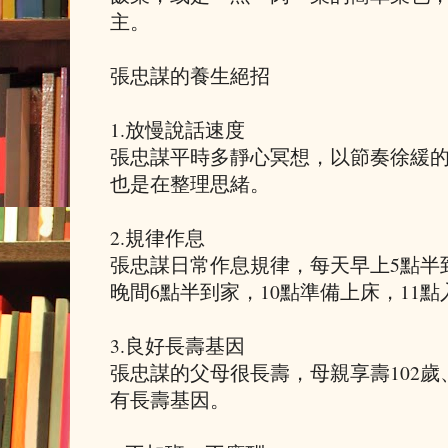
主。
張忠謀的養生絕招
1.放慢說話速度
張忠謀平時多靜心冥想，以節奏徐緩
也是在整理思緒。
2.規律作息
張忠謀日常作息規律，每天早上5點半
晚間6點半到家，10點準備上床，11點
3.良好長壽基因
張忠謀的父母很長壽，母親享壽102歲
有長壽基因。