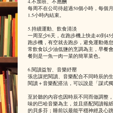
4.不加班、不應酬
每周不在公司待超過50個小時，每個
1.5小時內結束。
5.持續運動、飲食清淡
一周至少6天，在跑步機上快走40到4
跑步機，有空就去跑步，避免運動倦
常飲食以少油低鹽的烹調為主，早餐
餐則是一魚一肉一菜的簡單菜色。
6.閱讀益智、音樂紓壓
張忠謀把閱讀、音樂配合不同時辰的
閱讀＋音樂配搭法，可以說是「謀式
至於聽的內容也因時辰不同而做調整
味的巴哈音樂為主，並且搭配閱讀報
的貝多芬；睡前以最能平穩神經及心