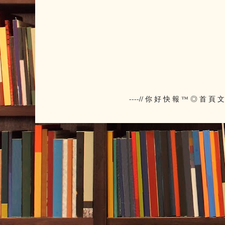
----// 你 好 快 報 ™ ◎ 首 頁 