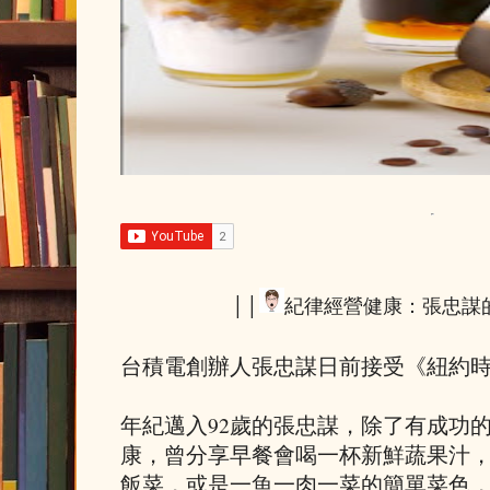
││
紀律經營健康：張忠謀
台積電創辦人張忠謀日前接受《紐約
年紀邁入92歲的張忠謀，除了有成功
康，曾分享早餐會喝一杯新鮮蔬果汁
飯菜，或是一魚一肉一菜的簡單菜色