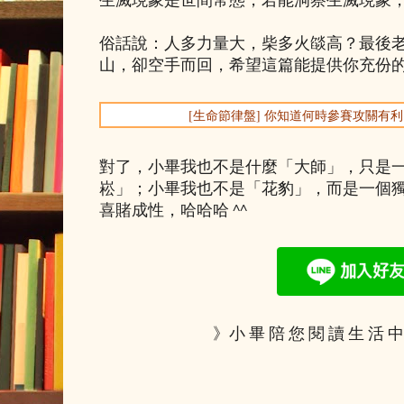
俗話說：人多力量大，柴多火燄高？最後
山，卻空手而回，希望這篇能提供你充份
[生命節律盤] 你知道何時參賽攻關有
對了，小畢我也不是什麼「大師」，只是
崧」；小畢我也不是「花豹」，而是一個
喜賭成性，哈哈哈 ^^
》小 畢 陪 您 閱 讀 生 活 中