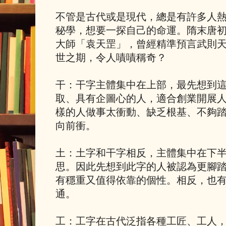
不管是古代或是現代，總是有許多人
秘學，想要一探自己的命運。隋末唐
大師「袁天罡」，曾經精準預言武則
世之期，令人嘖嘖稱奇？
干：干字主體集中在上部，最先想到
取、具有企圖心的人，適合創業開展
樣的人做事太衝動、缺乏根基、不夠
向前衝。
土：土字和干字相反，主體集中在下
思。因此先想到此字的人被認為更腳
有穩重又值得依靠的個性。相反，也
通。
工：工字在古代泛指各種工匠、工人