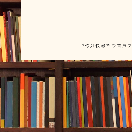
----// 你 好 快 報 ™ ◎ 首 頁 