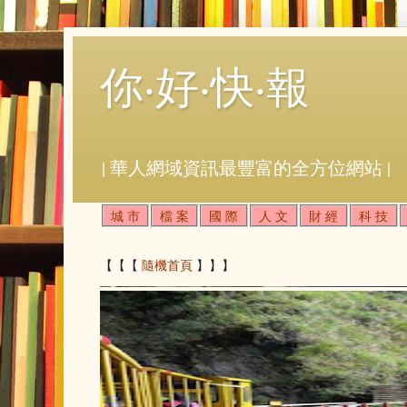
你‧好‧快‧報
| 華人網域資訊最豐富的全方位網站 |
城 市
檔 案
國 際
人 文
財 經
科 技
【【【
隨機首頁
】】】