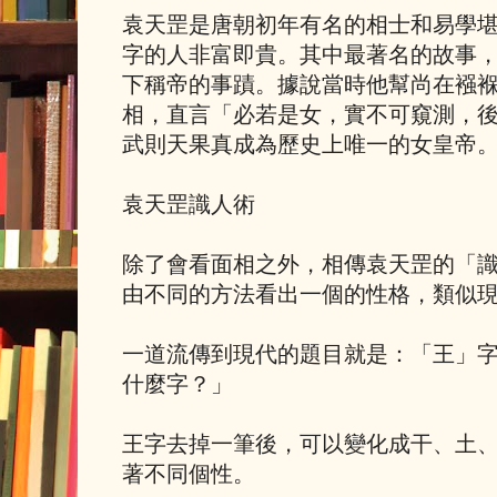
袁天罡是唐朝初年有名的相士和易學
字的人非富即貴。其中最著名的故事
下稱帝的事蹟。據說當時他幫尚在襁
相，直言「必若是女，實不可窺測，
武則天果真成為歷史上唯一的女皇帝
袁天罡識人術
除了會看面相之外，相傳袁天罡的「
由不同的方法看出一個的性格，類似
一道流傳到現代的題目就是：「王」
什麼字？」
王字去掉一筆後，可以變化成干、土、
著不同個性。