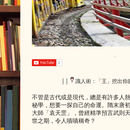
││
識人術：「王」挖出你
不管是古代或是現代，總是有許多人
秘學，想要一探自己的命運。隋末唐
大師「袁天罡」，曾經精準預言武則
世之期，令人嘖嘖稱奇？