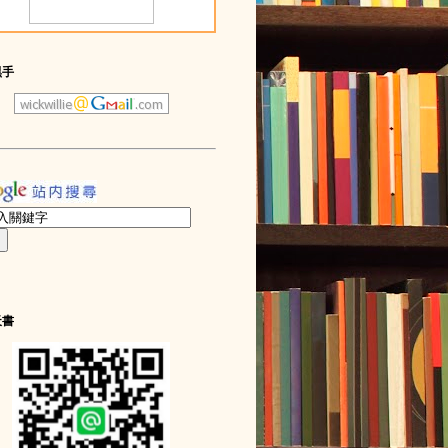
黑手
天書