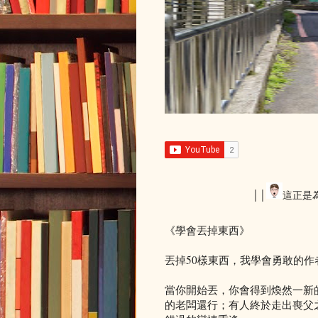
││
這正是
《學會丟掉東西》
丟掉50樣東西，我學會勇敢的
當你開始丟，你會得到煥然一新
的老闆還行；有人終於走出喪父