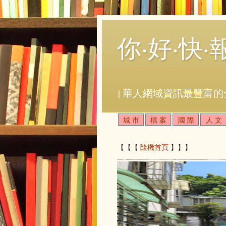
你‧好‧快‧
| 華人網域資訊最豐富的
城 市
檔 案
國 際
人 文
【【【
隨機首頁
】】】