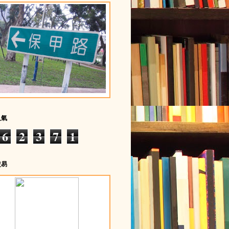
人氣
6
2
3
7
1
交易