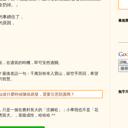
全扔掉。」
的事綁住了，
幕後
的原因，
法，在適當的時機，即可安然過關。
？最後老話一句：千萬別有幸入寶山，卻空手而回，希望
的智慧。
無字
你想知道什麼時候陳病易發，需要注意防護嗎？
，只是一個在農村長大的「庄腳崧」；小畢我也不是「花
斑犬」，喜賭成性，哈哈哈 ^^