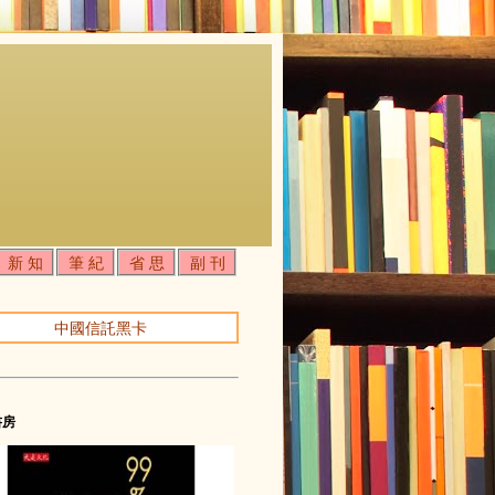
新 知
筆 紀
省 思
副 刊
中國信託黑卡
書房