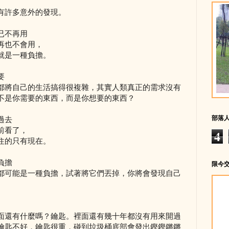
有許多意外的發現。
已不再用
再也不會用，
就是一種負擔。
要
都將自己的生活搞得很複雜，其實人類真正的需求沒有
不是你需要的東西，而是你想要的東西？
部落
過去
前看了，
4
住的只有現在。
負擔
限今
都可能是一種負擔，試著將它們丟掉，你將會發現自己
面還有什麼嗎？鑰匙。裡面還有幾十年都沒有用來開過
鑰匙不好，鑰匙很重，碰到垃圾桶底部會發出鏗鏗鏘鏘