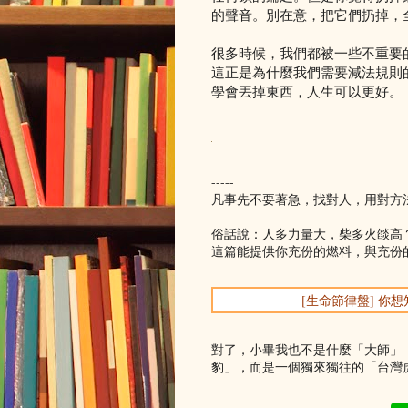
的聲音。別在意，把它們扔掉，
很多時候，我們都被一些不重要
這正是為什麼我們需要減法規則
學會丟掉東西，人生可以更好。
-----
凡事先不要著急，找對人，用對方
俗話說：人多力量大，柴多火燄高
這篇能提供你充份的燃料，與充份
[生命節律盤] 
對了，小畢我也不是什麼「大師」
豹」，而是一個獨來獨往的「台灣虎