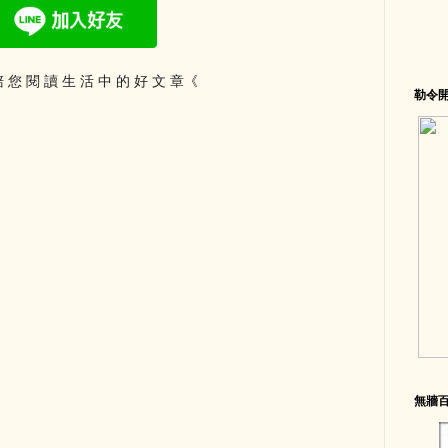
 您 閱 讀 生 活 中 的 好 文 章《
勒令
無牆