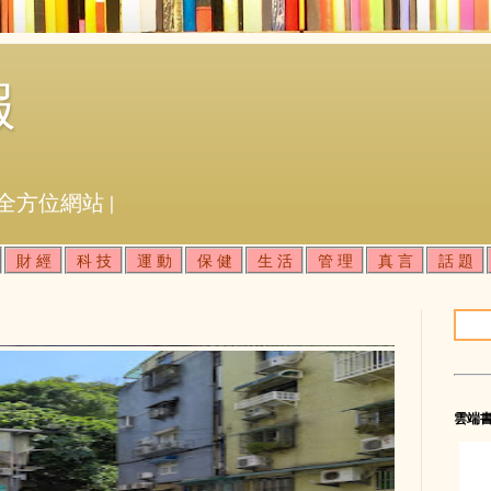
報
全方位網站 |
財 經
科 技
運 動
保 健
生 活
管 理
真 言
話 題
雲端