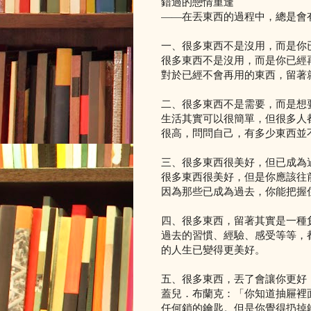
錯過的戀情重逢
——在丟東西的過程中，總是會
一、很多東西不是沒用，而是你
很多東西不是沒用，而是你已經
對於已經不會再用的東西，留著
二、很多東西不是需要，而是想
生活其實可以很簡單，但很多人
很高，問問自己，有多少東西並
三、很多東西很美好，但已成為
很多東西很美好，但是你應該往
因為那些已成為過去，你能把握
四、很多東西，留著其實是一種
過去的習慣、經驗、感受等等，
的人生已變得更美好。
五、很多東西，丟了會讓你更好
蓋兒．布蘭克：「你知道抽屜裡
任何鎖的鑰匙。但是你覺得扔掉