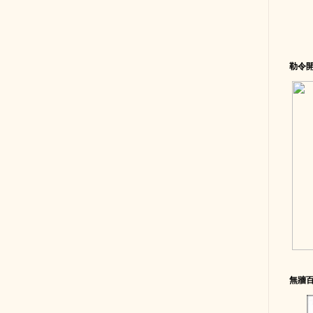
勒令
無牆