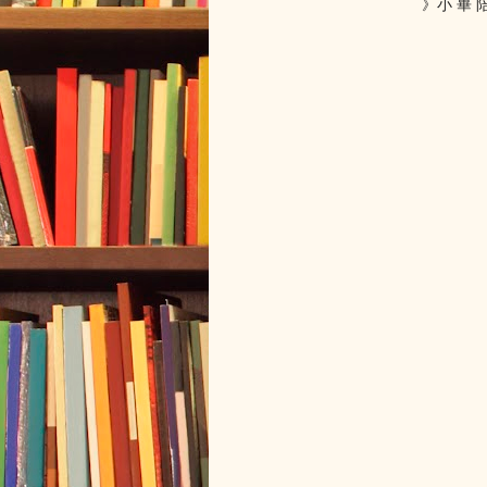
》小 畢 陪