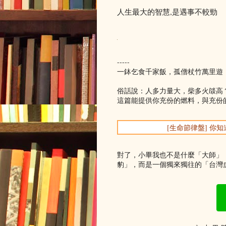
人生最大的智慧,是遇事不較勁
-----
一鉢乞食千家飯，孤僧杖竹萬里遊
俗話說：人多力量大，柴多火燄高
這篇能提供你充份的燃料，與充份
[生命節律盤] 
對了，小畢我也不是什麼「大師」
豹」，而是一個獨來獨往的「台灣虎