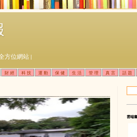
報
全方位網站 |
財 經
科 技
運 動
保 健
生 活
管 理
真 言
話 題
雲端