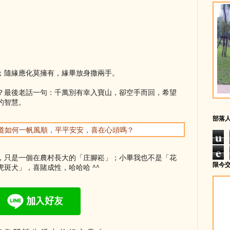
；隨緣應化莫擁有，緣畢放身撒兩手。
？最後老話一句：千萬別有幸入寶山，卻空手而回，希望
的智慧。
部落
你知道如何一帆風順，平平安安，喜在心頭嗎？
u
e
，只是一個在農村長大的「庄腳崧」；小畢我也不是「花
限今
斑犬」，喜賭成性，哈哈哈 ^^