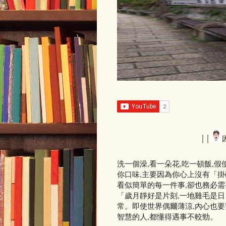
││
洗一個澡,看一朵花,吃一頓飯,假
你口味,主要因為你心上沒有「掛
看似簡單的每一件事,卻也務必
「歲月靜好是片刻,一地雞毛是日
常。即使世界偶爾薄涼,內心也要
智慧的人,都懂得遇事不較勁。