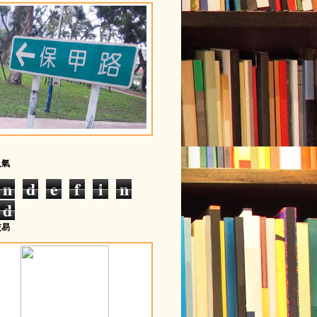
人氣
n
d
e
f
i
n
d
交易