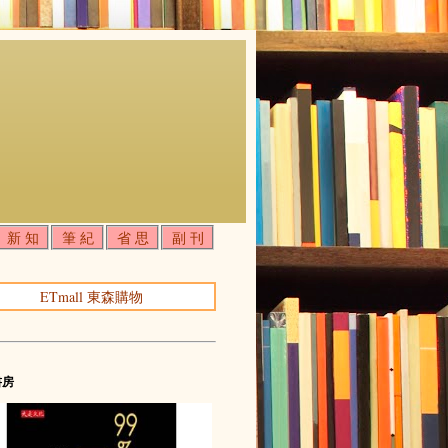
新 知
筆 紀
省 思
副 刊
ETmall 東森購物
書房