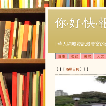
你‧好‧快‧
| 華人網域資訊最豐富的
城 市
檔 案
國 際
人 文
【【【
隨機首頁
】】】