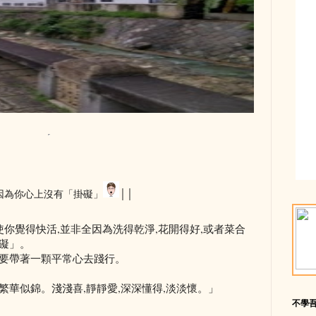
因為你心上沒有「掛礙」
││
使你覺得快活,並非全因為洗得乾淨,花開得好,或者菜合
礙」。
需要帶著一顆平常心去踐行。
繁華似錦。淺淺喜,靜靜愛,深深懂得,淡淡懷。」
不學