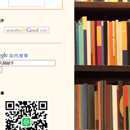
黑手
天書