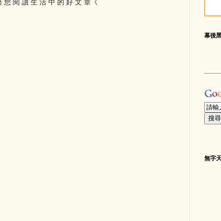
 您 閱 讀 生 活 中 的 好 文 章《
幕後
無字