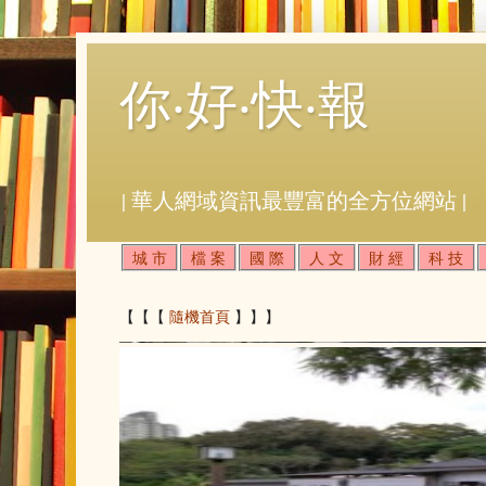
你‧好‧快‧報
| 華人網域資訊最豐富的全方位網站 |
城 市
檔 案
國 際
人 文
財 經
科 技
【【【
隨機首頁
】】】