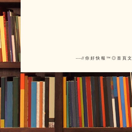
----// 你 好 快 報 ™ ◎ 首 頁 