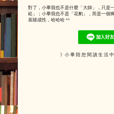
對了，小畢我也不是什麼「大師」，只是
崧」；小畢我也不是「花豹」，而是一個
喜賭成性，哈哈哈 ^^
》小 畢 陪 您 閱 讀 生 活 中