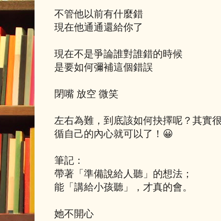
不管他以前有什麼錯
現在他通通還給你了
現在不是爭論誰對誰錯的時候
是要如何彌補這個錯誤
閉嘴 放空 微笑
左右為難，到底該如何抉擇呢？其實
循自己的內心就可以了！😀
筆記：
帶著「準備說給人聽」的想法；
能「講給小孩聽」，才真的會。
她不開心