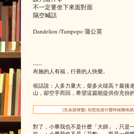
不一定要坐下來面對面
隔空喊話
Dandelion /Tampopo 蒲公英
-----
布施的人有福，行善的人快樂。
俗話說：人多力量大，柴多火燄高？最後
山，卻空手而回，希望這篇能提供你充份
[生命節律盤] 你想知道什麼時候陳病
對了，小畢我也不是什麼「大師」，只是
崧」；小畢我也不是「花豹」，而是一個