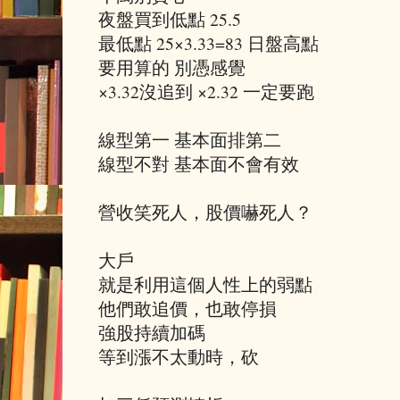
夜盤買到低點 25.5
最低點 25×3.33=83 日盤高點
要用算的 別憑感覺
×3.32沒追到 ×2.32 一定要跑
線型第一 基本面排第二
線型不對 基本面不會有效
營收笑死人，股價嚇死人？
大戶
就是利用這個人性上的弱點
他們敢追價，也敢停損
強股持續加碼
等到漲不太動時，砍