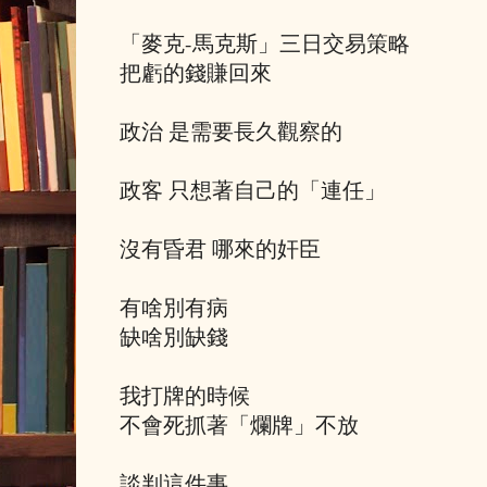
「麥克-馬克斯」三日交易策略
把虧的錢賺回來
政治 是需要長久觀察的
政客 只想著自己的「連任」
沒有昏君 哪來的奸臣
有啥別有病
缺啥別缺錢
我打牌的時候
不會死抓著「爛牌」不放
談判這件事