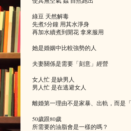
使其無空氣 蟲 自然跑出
綠豆 天然解毒
先煮5分鐘 用其水淨身
再加水續煮到開花 拿來服用
她是婚姻中比較強勢的人
夫妻關係是需要「刻意」經營
女人忙 是缺男人
男人忙 是在逃避女人
離婚第一理由不是家暴、出軌，而是
50歲跟80歲
所需要的油脂會是一樣的嗎？