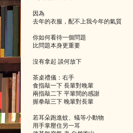
因為
去年的衣服，配不上我今年的氣質
你如何看待一個問題
比問題本身更重要
沒有拿起 談何放下
茶桌禮儀：右手
食指敲一下 長輩對晚輩
兩指敲二下 平輩間的感謝
握拳敲三下 晚輩對長輩
若耳朵跑進蚊、蟻等小動物
用手掌壓住另一耳