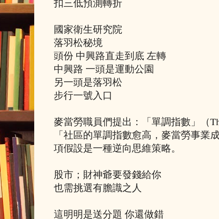
扣三低預測轉折
國家衛生研究院
落羽松秘境
頭份 中興路直走到底 左轉
中興路 一頭是運動公園
另一頭是落羽松
步行一號入口
麥當勞職員們提出：「單調指數」（The Mon
「社區的單調指數愈高，麥當勞事業
項假設是一種逆向思維策略。
股市；財神爺要發錢給你
也需挑選有膽識之人
這明明是送分題 你還做錯