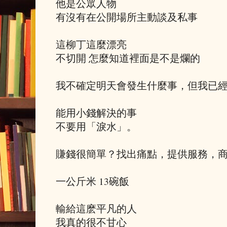
他是公眾人物
有沒有在公開場所主動談及私事
這柳丁這麼漂亮
不切開 怎麼知道裡面是不是爛的
我不確定明天會發生什麼事，但我已
能用小錢解決的事
不要用「淚水」。
賺錢很簡單？找出痛點，提供服務，
一公斤米 13碗飯
輸給這麽平凡的人
我真的很不甘心