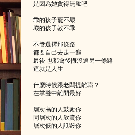
是因為她貪得無厭吧
乖的孩子寵不壞
壞的孩子教不乖
不管選擇那條路
都要自己去走一遍
最後 也都會後悔沒選另一條路
這就是人生
什麼時候跟老闆提離職？
在掌聲中離開最好
層次高的人鼓勵你
同層次的人欣賞你
層次低的人詆毀你