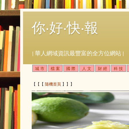
你‧好‧快‧報
| 華人網域資訊最豐富的全方位網站 |
城 市
檔 案
國 際
人 文
財 經
科 技
【【【
隨機首頁
】】】