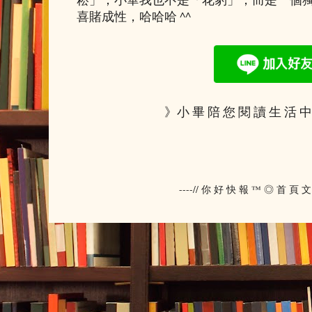
喜賭成性，哈哈哈 ^^
》小 畢 陪 您 閱 讀 生 活 中
----// 你 好 快 報 ™ ◎ 首 頁 