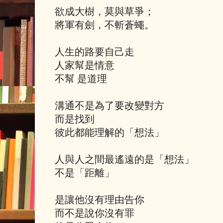
欲成大樹，莫與草爭；
將軍有劍，不斬蒼蠅。
人生的路要自己走
人家幫是情意
不幫 是道理
溝通不是為了要改變對方
而是找到
彼此都能理解的「想法」
人與人之間最遙遠的是「想法」
不是「距離」
是讓他沒有理由告你
而不是說你沒有罪