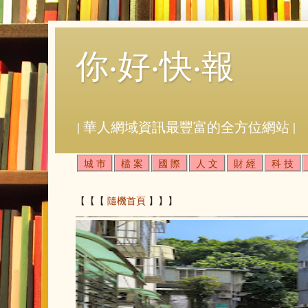
你‧好‧快‧報
| 華人網域資訊最豐富的全方位網站 |
城 市
檔 案
國 際
人 文
財 經
科 技
【【【
隨機首頁
】】】