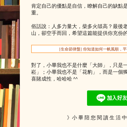
肯定自己的優點是自信，瞭解自己的缺點
重。
俗話說：人多力量大，柴多火燄高？最後
山，卻空手而回，希望這篇能提供你充份
[生命節律盤] 你知道如何一帆風順，
對了，小畢我也不是什麼「大師」，只是
崧」；小畢我也不是「花豹」，而是一個
喜賭成性，哈哈哈 ^^
》小 畢 陪 您 閱 讀 生 活 中