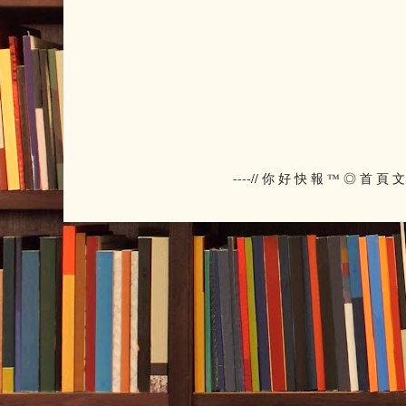
----// 你 好 快 報 ™ ◎ 首 頁 