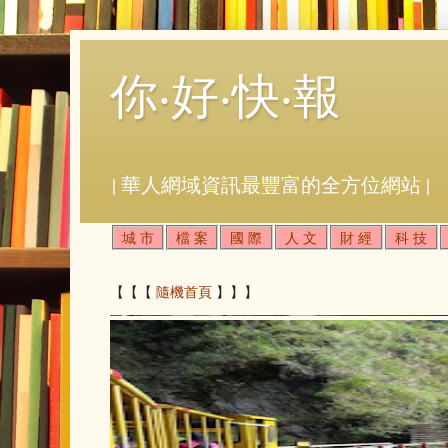
你‧好‧快‧報
| 華人網域資訊最豐富的全方位網站 |
城 市
檔 案
國 際
人 文
財 經
科 技
【【【
隨機首頁
】】】