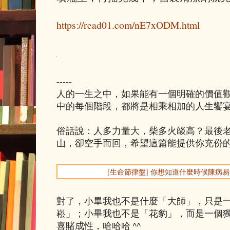
https://read01.com/nE7xODM.html
-----
人的一生之中，如果能有一個明確的價值
中的每個階段，都將是相乘相加的人生饗
俗話說：人多力量大，柴多火燄高？最後
山，卻空手而回，希望這篇能提供你充份
[生命節律盤] 你想知道什麼時候陳病
對了，小畢我也不是什麼「大師」，只是
崧」；小畢我也不是「花豹」，而是一個
喜賭成性，哈哈哈 ^^