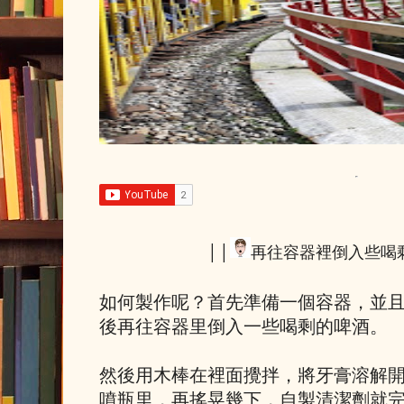
││
再往容器裡倒入些喝
如何製作呢？首先準備一個容器，並
後再往容器里倒入一些喝剩的啤酒。
然後用木棒在裡面攪拌，將牙膏溶解
噴瓶里，再搖晃幾下，自製清潔劑就