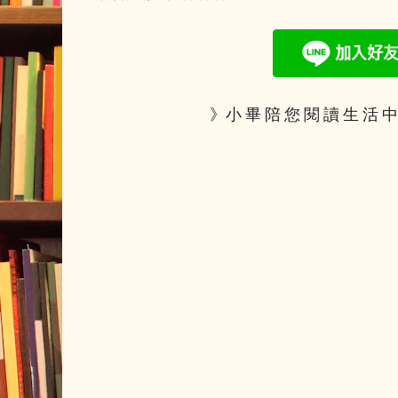
》小 畢 陪 您 閱 讀 生 活 中