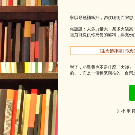
-----
寧以勤勉補笨拙，勿仗聰明而懈怠
俗話說：人多力量大，柴多火燄高
這篇能提供你充份的燃料，與充份
[生命節律盤] 
對了，小畢我也不是什麼「大師」
豹」，而是一個獨來獨往的「台灣虎
》小 畢 陪