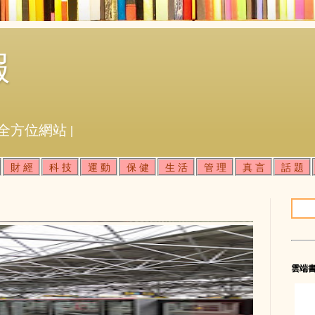
報
全方位網站 |
財 經
科 技
運 動
保 健
生 活
管 理
真 言
話 題
雲端