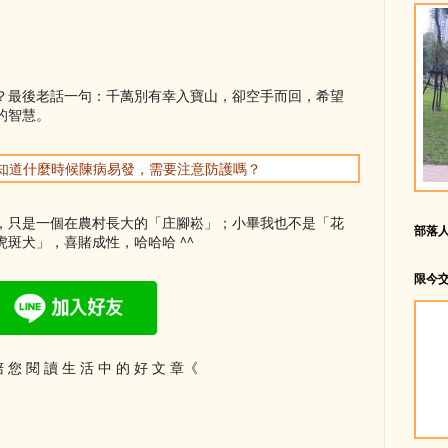
。
？最後老話一句：千萬別有幸入寶山，卻空手而回，希望
的智慧。
你想知道什麼時候陳病易發，需要注意防護嗎？
，只是一個在農村長大的「庄腳崧」；小畢我也不是「花
部落
斑犬」，喜賭成性，哈哈哈 ^^
限今
 您 閱 讀 生 活 中 的 好 文 章《