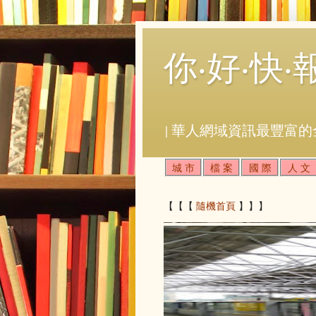
你‧好‧快‧
| 華人網域資訊最豐富的
城 市
檔 案
國 際
人 文
【【【
隨機首頁
】】】