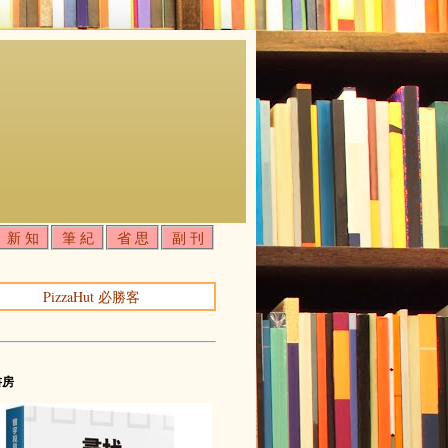
新 知
筆 紀
省 思
副 刊
PizzaHut 必勝客
書房