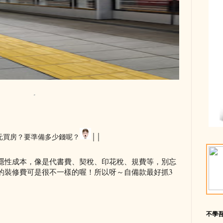
元買房？要準備多少錢呢？
││
隱性成本，像是代書費、契稅、印花稅、規費等，別忘
的裝修費可是很不一樣的喔！所以呀～自備款最好抓3
不學