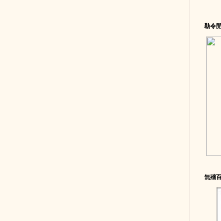
勒令
無牆