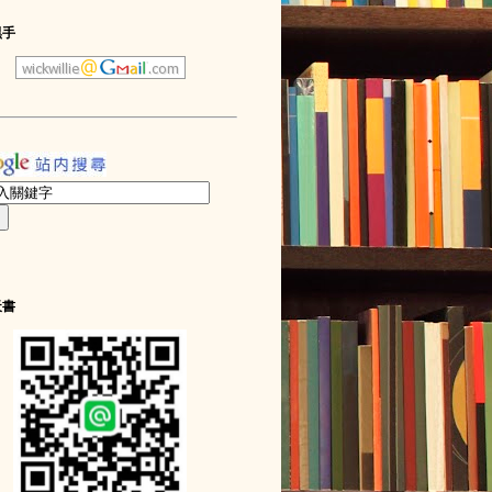
黑手
天書