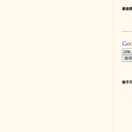
幕後
無字