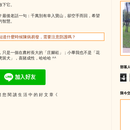
放下它。
？最後老話一句：千萬別有幸入寶山，卻空手而回，希望
的智慧。
你想知道什麼時候陳病易發，需要注意防護嗎？
，只是一個在農村長大的「庄腳崧」；小畢我也不是「花
斑犬」，喜賭成性，哈哈哈 ^^
部落
4
限今
 您 閱 讀 生 活 中 的 好 文 章《