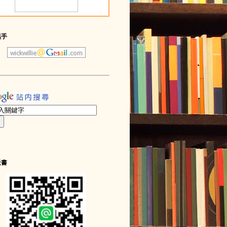
黑手
天書