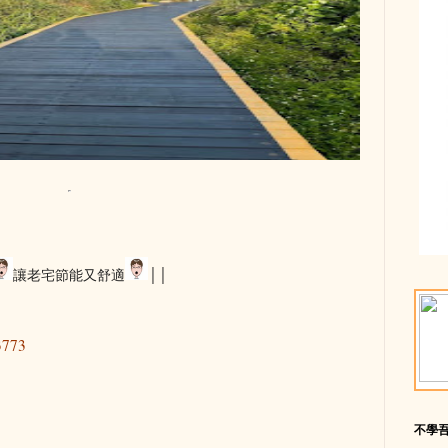
讓老宅節能又舒適
││
3773
不學