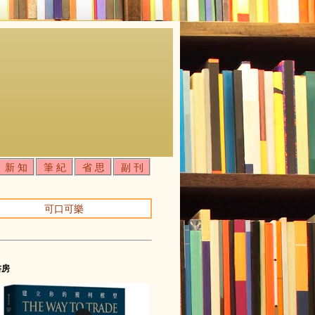
新 知
筆 紀
省 思
副 刊
可口可樂
書房