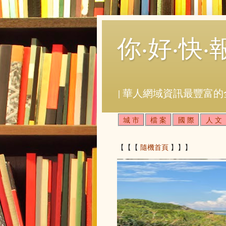
你‧好‧快‧
| 華人網域資訊最豐富的
城 市
檔 案
國 際
人 文
【【【
隨機首頁
】】】