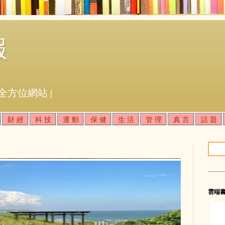
報
全方位網站 |
財 經
科 技
運 動
保 健
生 活
管 理
真 言
話 題
雲端