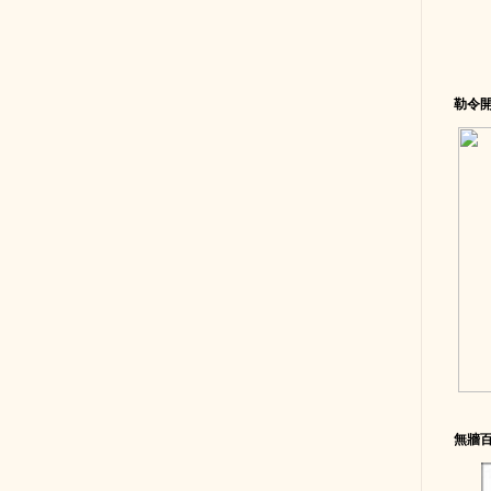
勒令
無牆