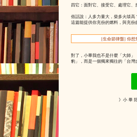
四它：面對它、接受它、處理它、
俗話說：人多力量大，柴多火燄高
這篇能提供你充份的燃料，與充份
[生命節律盤] 
對了，小畢我也不是什麼「大師」
豹」，而是一個獨來獨往的「台灣虎
》小 畢 陪