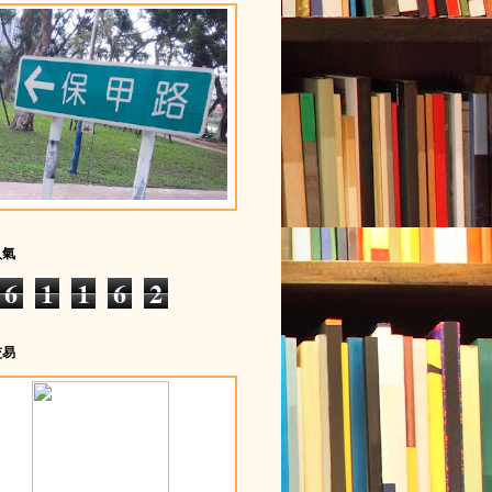
人氣
6
1
1
6
2
交易