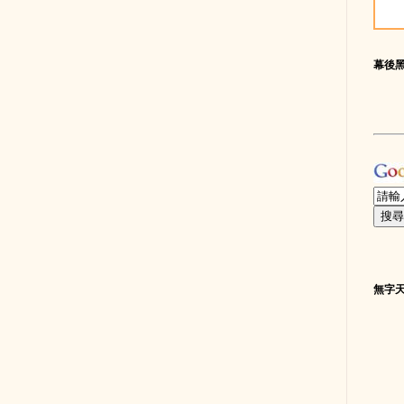
幕後
無字