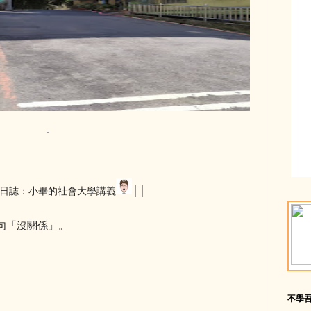
日誌：小畢的社會大學講義
││
句「沒關係」。
不學
。