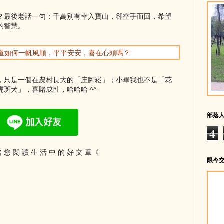
？最後老話一句：千萬別有幸入寶山，卻空手而回，希望
的智慧。
你知道如何一帆風順，平平安安，喜在心頭嗎？
，只是一個在農村長大的「庄腳崧」；小畢我也不是「花
斑犬」，喜賭成性，哈哈哈 ^^
部落
4
 您 閱 讀 生 活 中 的 好 文 章《
限今