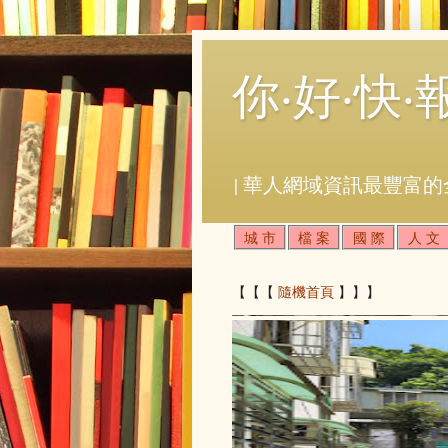
你‧好‧快‧
| 華人網域資訊最豐富的
城 市
檔 案
國 際
人 文
【【【
隨機首頁
】】】