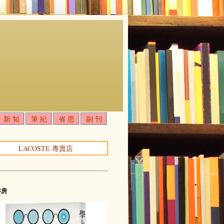
新 知
筆 紀
省 思
副 刊
LACOSTE 專賣店
書房