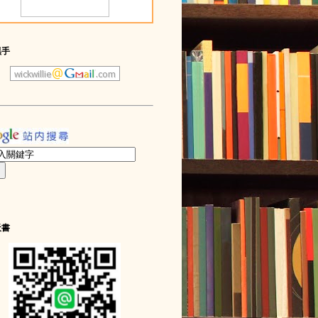
黑手
天書