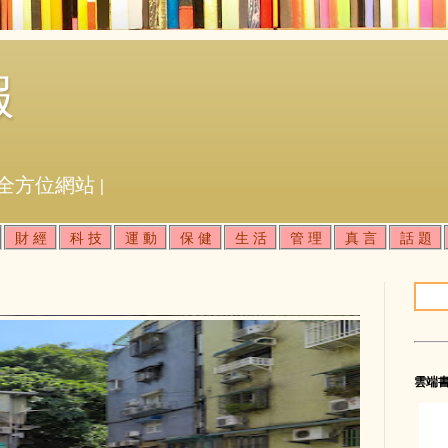
報
全方位網站 |
財 經
科 技
運 動
保 健
生 活
管 理
真 言
話 題
雲端