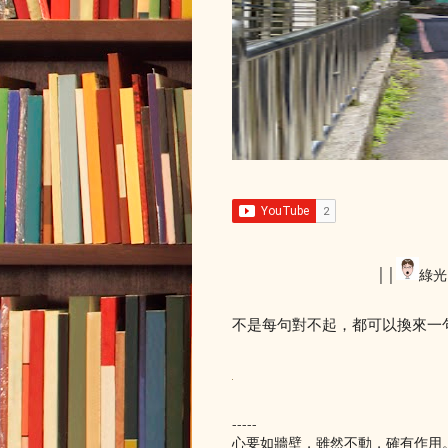
││
綠光
不是每句對不起，都可以換來一
-----
心要如牆壁，雖然不動，確有作用