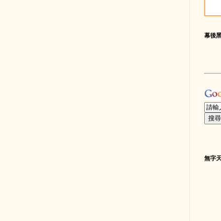
幕後
無字