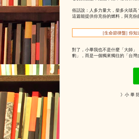
俗話說：人多力量大，柴多火燄高
這篇能提供你充份的燃料，與充份
[生命節律盤] 
對了，小畢我也不是什麼「大師」
豹」，而是一個獨來獨往的「台灣虎
》小 畢 陪