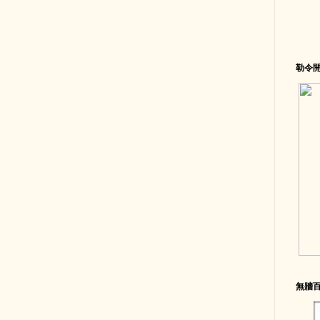
勒令
無牆