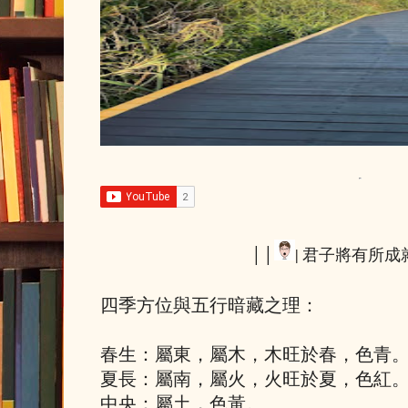
││
| ​君子將有所成就
四季方位與五行暗藏之理：
春生：屬東，屬木，木旺於春，色青
夏長：屬南，屬火，火旺於夏，色紅
中央：屬土，色黃。