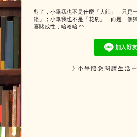
對了，小畢我也不是什麼「大師」，只是
崧」；小畢我也不是「花豹」，而是一個
喜賭成性，哈哈哈 ^^
》小 畢 陪 您 閱 讀 生 活 中