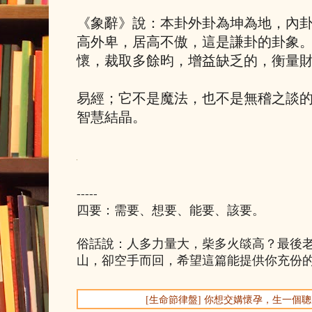
《象辭》說：本卦外卦為坤為地，內
高外卑，居高不傲，這是謙卦的卦象
懷，裁取多餘昀，增益缺乏的，衡量
易經；它不是魔法，也不是無稽之談
智慧結晶。
-----
四要：需要、想要、能要、該要。
俗話說：人多力量大，柴多火燄高？最後
山，卻空手而回，希望這篇能提供你充份
[生命節律盤] 你想交媾懷孕，生一個