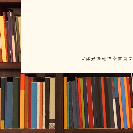
----// 你 好 快 報 ™ ◎ 首 頁 