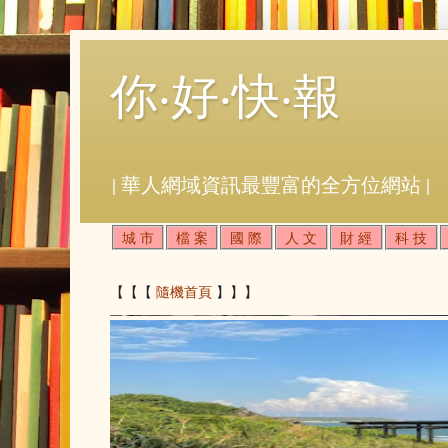
你‧好‧快‧報
| 華人網域資訊最豐富的全方位網站 |
城 市
檔 案
國 際
人 文
財 經
科 技
【【【
隨機首頁
】】】