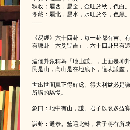
秋收：屬西，屬金，金旺於秋，色白
冬藏：屬北，屬水，水旺於冬，色黑
-----
《易經》六十四卦，每一卦都有吉、
有謙卦「六爻皆吉」，六十四卦只有
這個卦象稱為「地山謙」，上面是坤
艮是山，高山是在地底下，這表謙虛
世出世間真正得好處、得大利益必是
所講的驕慢。
象曰：地中有山，謙。君子以裒多益
謙卦：通泰。筮遇此卦，君子將有所