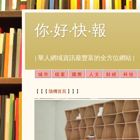
你‧好‧快‧報
| 華人網域資訊最豐富的全方位網站 |
城 市
檔 案
國 際
人 文
財 經
科 技
【【【
隨機首頁
】】】