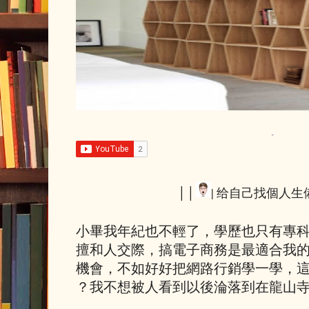
││
| 给自己找個人生備
小畢我年紀也不輕了，學歷也​只有專科
擅和人交際，搞電子商務是最適合​我​
機會，​不如​好好把網路行銷學一學，這​也
？​我不想​被人看到​以後​淪落到​在龍山寺