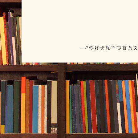
----// 你 好 快 報 ™ ◎ 首 頁 