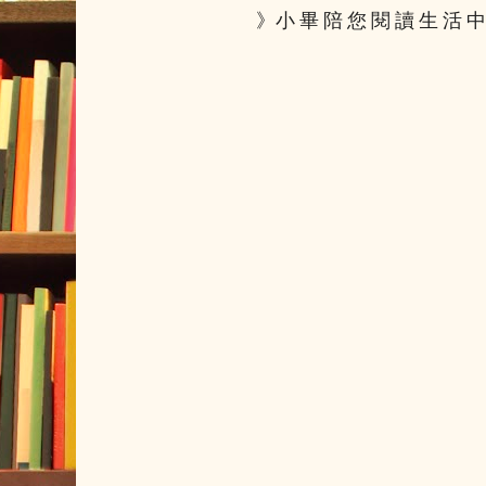
》小 畢 陪 您 閱 讀 生 活 中