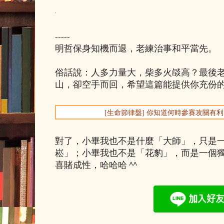
-----
明哲保身知機而退，老練治事和平當先。
俗話說：人多力量大，柴多火燄高？最後
山，卻空手而回，希望這篇能提供你充份
[生命節律盤] 你知道何時參賽攻關有
對了，小畢我也不是什麼「大師」，只是
崧」；小畢我也不是「花豹」，而是一個
喜賭成性，哈哈哈 ^^